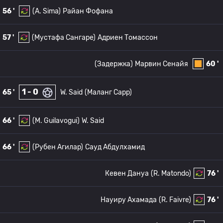
56 '
(A. Sima)
Райан Фофана
57 '
(Мустафа Сангаре)
Адриен Томассон
(Задержка)
Марвин Сенайя
60 '
1 - 0
65 '
W. Said
(Маланг Сарр)
66 '
(M. Guilavogui)
W. Said
66 '
(Рубен Агилар)
Сауд Абдулхамид
Кевен Дануа
(R. Matondo)
76 '
Науиру Ахамада
(R. Faivre)
76 '