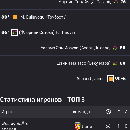
Марвин Сенайя
(J. Casimir)
76 '
80 '
M. Guilavogui
(Грубость)
86 '
(Флориан Сотока)
F. Thauvin
Уссама Эль-Аззузи
(Ассан Дьюссе)
88 '
Дэнни Намасо
(Секу Мара)
88 '
Ассан Дьюссе
90+5 '
Статистика игроков - ТОП 3
Игрок
команда
Г
А
Wesley SaÃ¯d
66’
1
0
Ланс
вперед