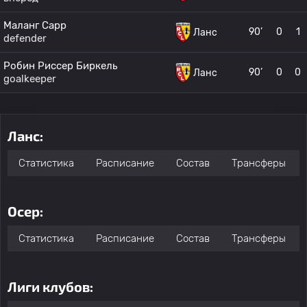
Маланг Сарр
90’
0
1
Ланс
defender
Робин Риссер Биркель
90’
0
0
Ланс
goalkeeper
Ланс:
Статистика
Расписание
Состав
Трансферы
Осер:
Статистика
Расписание
Состав
Трансферы
Лиги клубов: