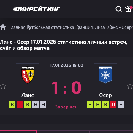
Главная
Футбольная статистика
Франция: Лига 1
Ланс - Осер 
Ланс - Осер 17.01.2026 статистика личных встреч,
счёт и обзор матча
17.01.2026 19:00
1
:
0
Ланс
Осер
В
П
В
Н
Н
В
В
В
П
Н
Завершен