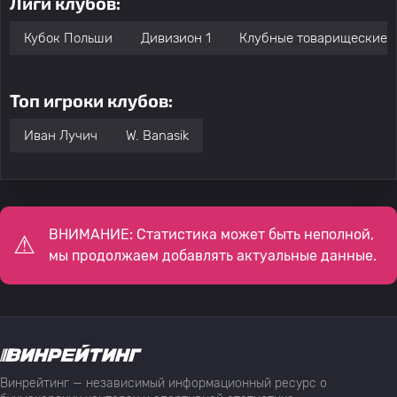
Лиги клубов:
Кубок Польши
Дивизион 1
Клубные товарищеские 
Топ игроки клубов:
Иван Лучич
W. Banasik
ВНИМАНИЕ: Статистика может быть неполной,
мы продолжаем добавлять актуальные данные.
Винрейтинг — независимый информационный ресурс о