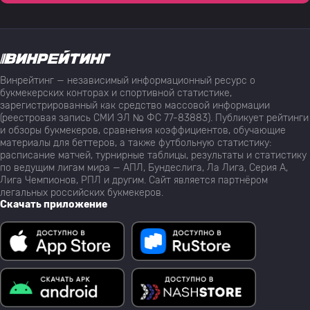
Винрейтинг — независимый информационный ресурс о
букмекерских конторах и спортивной статистике,
зарегистрированный как средство массовой информации
(реестровая запись СМИ ЭЛ № ФС 77-83883). Публикует рейтинги
и обзоры букмекеров, сравнения коэффициентов, обучающие
материалы для беттеров, а также футбольную статистику:
расписание матчей, турнирные таблицы, результаты и статистику
по ведущим лигам мира — АПЛ, Бундеслига, Ла Лига, Серия А,
Лига Чемпионов, РПЛ и другим. Сайт является партнёром
легальных российских букмекеров.
Скачать приложение