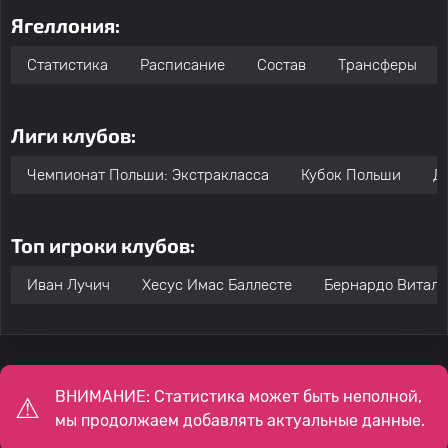
Ягеллония:
Статистика
Расписание
Состав
Трансферы
Лиги клубов:
Чемпионат Польши: Экстракласса
Кубок Польши
Д
Топ игроки клубов:
Иван Лучич
Хесус Имас Баллесте
Бернардо Виталь
ВНИМАНИЕ: Статистика может быть неполной,
мы продолжаем добавлять актуальные данные.