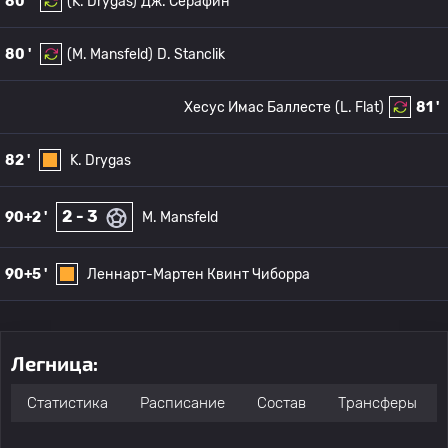
80 '
(K. Drygas)
Дж. Серафин
80 '
(M. Mansfeld)
D. Stanclik
Хесус Имас Баллесте
(L. Flat)
81 '
82 '
K. Drygas
2 - 3
90+2 '
M. Mansfeld
90+5 '
Леннарт-Мартен Квинт Чиборра
Легница:
Статистика
Расписание
Состав
Трансферы