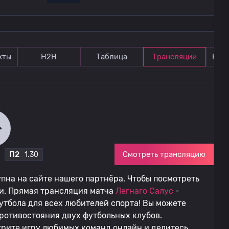
кты
Н2Н
Таблица
Трансляции
Ком
Смотреть трансляцию
П2
1.30
пна на сайте нашего партнёра. Чтобы посмотреть
ии. Прямая трансляция матча
Легнаго Салус
-
тбола для всех любителей спорта! Вы можете
ротивостояния двух футбольных клубов.
рите игру любимых команд онлайн и делитесь