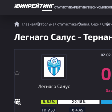
СТАТИСТИКА
РЕЙТИНГИ
БОНУСЫ
ОБЗО
СПОРТИВНАЯ СТАТИСТИКА
Главная
Футбольная статистика
Италия: Серия C
Легн
Легнаго Салус - Терна
02.02.
0
Легнаго Салус
За
8.52%
29.18%
П1
9.50
Х
4.45