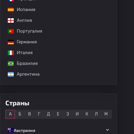
Испания
Англия
Португалия
Германия
Италия
Бразилия
Аргентина
Страны
Все
А
Б
В
Г
Д
Е
З
И
К
Л
М
Н
О
Австралия