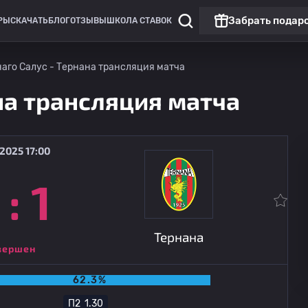
Забрать подар
РЫ
СКАЧАТЬ
БЛОГ
ОТЗЫВЫ
ШКОЛА СТАВОК
аго Салус - Тернана трансляция матча
на трансляция матча
2025 17:00
:
1
Лига Европы
Матч дня
Ягеллония
сегодня
19:00
Рейнджерс
Тернана
вершен
62.3%
П2
1.30