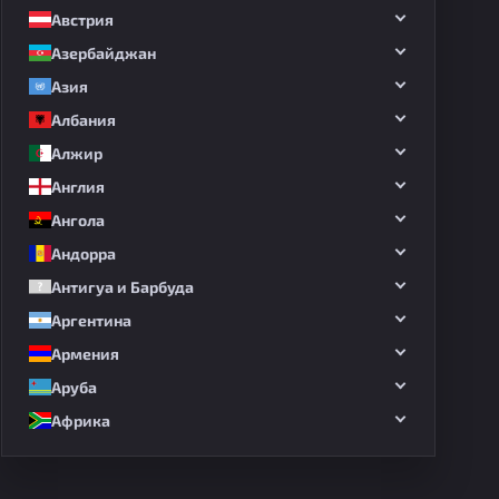
Австрия
Азербайджан
Азия
Албания
Алжир
Англия
Ангола
Андорра
Антигуа и Барбуда
Аргентина
Армения
Аруба
Африка