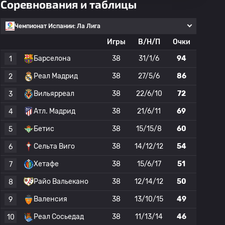
Соревнования и таблицы
Чемпионат Испании: Ла Лига
Игры
В/Н/П
Очки
Барселона
38
31/1/6
94
1
Реал Мадрид
38
27/5/6
86
2
Вильярреал
38
22/6/10
72
3
Атл. Мадрид
38
21/6/11
69
4
Бетис
38
15/15/8
60
5
Сельта Виго
38
14/12/12
54
6
Хетафе
38
15/6/17
51
7
Райо Вальекано
38
12/14/12
50
8
Валенсия
38
13/10/15
49
9
Реал Сосьедад
38
11/13/14
46
10