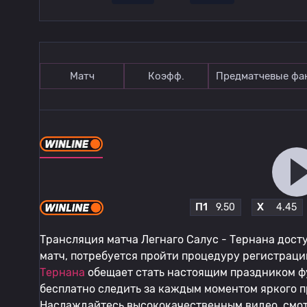
Матч
Коэфф.
Предматчевые фа
П1
X
9.50
4.45
Трансляция матча Легнаго Салус - Тернана досту
матч, потребуется пройти процедуру регистрац
Тернана
обещает стать настоящим праздником фу
бесплатно следить за каждым моментом яркого п
Наслаждайтесь высококачественным видео, смот