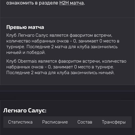
ознакомить в разделе
H2H матча
.
Превью матча
Клуб Легнаго Салус является фаворитом встречи,
количество набранных очков - 0, занимает 0 место в
турнире. Последние 2 матча для клуба закончились
ничьей и победой.
Клуб Obermais является фаворитом встречи, количество
набранных очков - 0, занимает 0 место в турнире.
Последние 2 матча для клуба закончились ничьей.
Легнаго Салус:
Статистика
Расписание
Состав
Трансферы