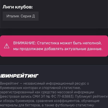
Лиги клубов:
Италия: Серия Д
ВНИМАНИЕ: Статистика может быть неполной,
мы продолжаем добавлять актуальные данные.
Винрейтинг — независимый информационный ресурс о
букмекерских конторах и спортивной статистике,
зарегистрированный как средство массовой информации
(реестровая запись СМИ ЭЛ № ФС 77-83883). Публикует рейтинги
и обзоры букмекеров, сравнения коэффициентов, обучающие
материалы для беттеров, а также футбольную статистику: