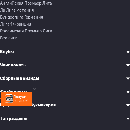
Английская Премьер Лига
Ла Лига Испания
Бундеслига Германия
Лига 1 Франция
Российская Премьер Лига
Все лиги
Клубы
Чемпионаты
Сборные команды
Футболисты
Получи
подарок!
Предложения букмекеров
Топ разделы