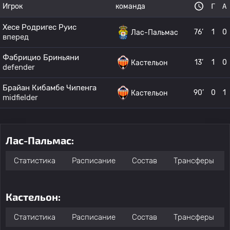
Игрок
команда
Г
А
Хесе Родригес Руис
76’
1
0
Лас-Пальмас
вперед
Фабрицио Бриньяни
13’
1
0
Кастельон
defender
Брайан Кибамбе Чипенга
90’
0
1
Кастельон
midfielder
Лас-Пальмас:
Статистика
Расписание
Состав
Трансферы
Кастельон:
Статистика
Расписание
Состав
Трансферы