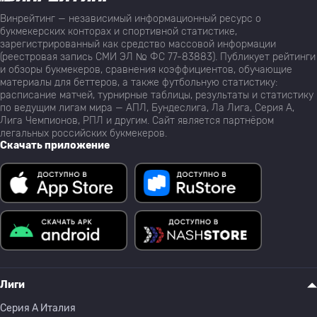
Винрейтинг — независимый информационный ресурс о
букмекерских конторах и спортивной статистике,
зарегистрированный как средство массовой информации
(реестровая запись СМИ ЭЛ № ФС 77-83883). Публикует рейтинги
и обзоры букмекеров, сравнения коэффициентов, обучающие
материалы для беттеров, а также футбольную статистику:
расписание матчей, турнирные таблицы, результаты и статистику
по ведущим лигам мира — АПЛ, Бундеслига, Ла Лига, Серия А,
Лига Чемпионов, РПЛ и другим. Сайт является партнёром
легальных российских букмекеров.
Скачать приложение
Лиги
Серия A Италия