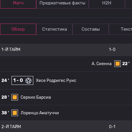
Матч
Предматчевые факты
Н2Н
Обзор
Статистика
Составы
Текс
1-Й ТАЙМ
1-0
A. Сиенна
22 '
1 - 0
24 '
Хесе Родригес Руис
28 '
Серхио Барсиа
38 '
Лоренцо Аматуччи
2-Й ТАЙМ
0-1