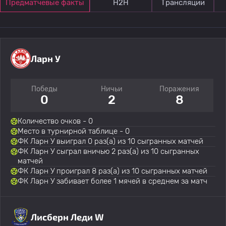
Предматчевые факты
Н2Н
Трансляции
Ларн У
Победы
Ничьи
Поражения
0
2
8
Количество очков - 0
Место в турнирной таблице - 0
ФК Ларн У выиграл 0 раз(а) из 10 сыгранных матчей
ФК Ларн У сыграл вничью 2 раз(а) из 10 сыгранных
матчей
ФК Ларн У проиграл 8 раз(а) из 10 сыгранных матчей
ФК Ларн У забивает более 1 мячей в среднем за матч
Лисберн Леди W