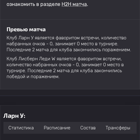
ознакомить в разделе
H2H матча
.
Превью матча
Клуб Ларн У является фаворитом встречи, количество
набранных очков - 0, занимает 0 место в турнире.
Последние 2 матча для клуба закончились поражением.
Клуб Лисберн Леди W является фаворитом встречи,
количество набранных очков - 0, занимает 0 место в
турнире. Последние 2 матча для клуба закончились
победой и поражением.
Ларн У:
Статистика
Расписание
Состав
Трансферы