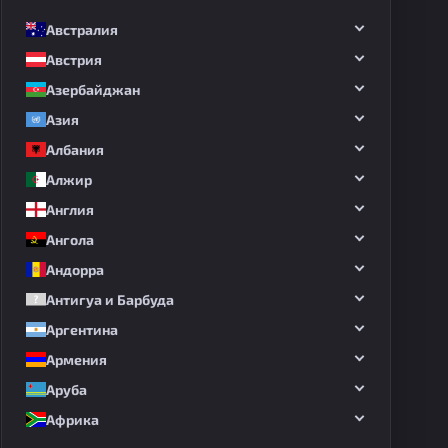
Австралия
Австрия
Азербайджан
Азия
Албания
Алжир
Англия
Ангола
Андорра
Антигуа и Барбуда
Аргентина
Армения
Аруба
Африка