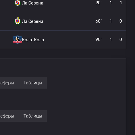
90’
1
1
Ла Серена
68’
1
0
Ла Серена
90’
1
0
Коло-Коло
нсферы
Таблицы
нсферы
Таблицы