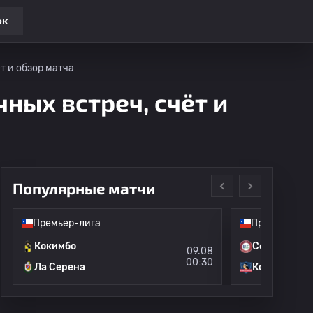
ок
т и обзор матча
чных встреч, счёт и
Популярные матчи
Премьер-лига
Премьер-лиг
Кокимбо
Союз Ла Ка
09.08
00:30
Ла Серена
Коло-Коло