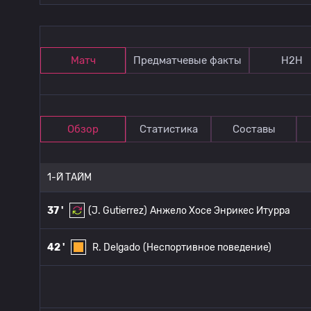
Матч
Предматчевые факты
Н2Н
Обзор
Статистика
Составы
1-Й ТАЙМ
37 '
(J. Gutierrez)
Анжело Хосе Энрикес Итурра
42 '
R. Delgado
(Неспортивное поведение)