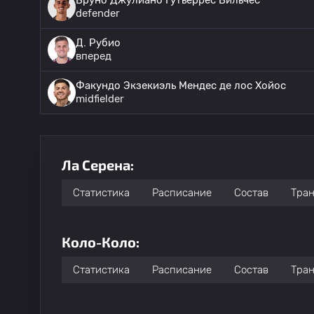
Бруно Джулиано Гутьеррес Вильчес
defender
Д. Рубио
вперед
Факундо Экзекиэль Мендес де лос Хойос
midfielder
Ла Серена:
Статистика
Расписание
Состав
Тра
Коло-Коло:
Статистика
Расписание
Состав
Тра