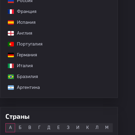
Россия
Франция
и
Obos Supercup: intl
Copa De La Liga: Chile
Испания
Англия
Португалия
 Пауль Лансиотти
Германия
Италия
Бразилия
Аргентина
Страны
Все
А
Б
В
Г
Д
Е
З
И
К
Л
М
Н
О