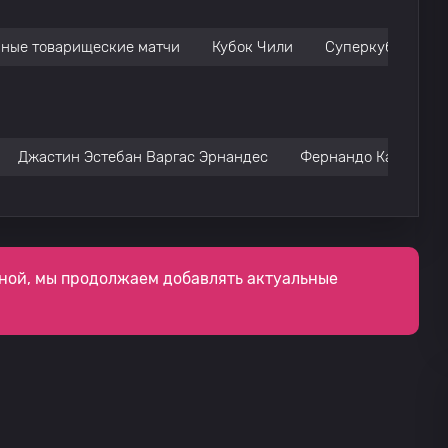
ные товарищеские матчи
Кубок Чили
Суперкубок Чил
Джастин Эстебан Варгас Эрнандес
Фернандо Карлос де
ной, мы продолжаем добавлять актуальные