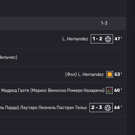
1-3
1 - 2
L. Hernandez
47 '
Вильчес)
(Фол)
L. Hernandez
53 '
 Мадрид Гаэте
(Маркос Винисио Ромеро Назарено)
60 '
2 - 3
ль Пардо)
Лаутаро Леонель Пастран Тельо
64 '