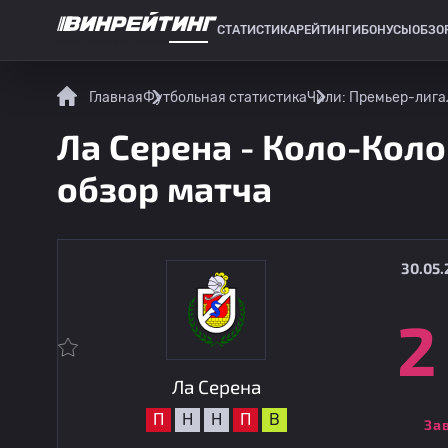
СТАТИСТИКА
РЕЙТИНГИ
БОНУСЫ
ОБЗО
СПОРТИВНАЯ СТАТИСТИКА
Главная
Футбольная статистика
Чили: Премьер-лига
Ла Серена - Коло-Коло
обзор матча
30.05.
2
Ла Серена
П
Н
Н
П
В
За