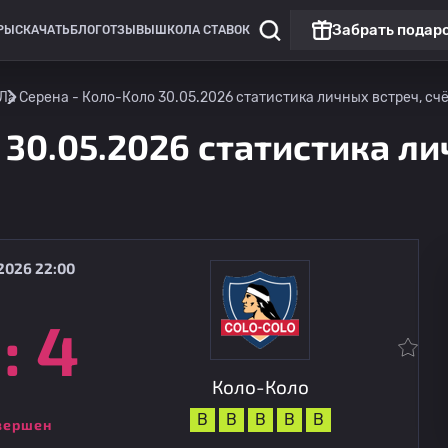
Забрать подар
РЫ
СКАЧАТЬ
БЛОГ
ОТЗЫВЫ
ШКОЛА СТАВОК
Ла Серена - Коло-Коло 30.05.2026 статистика личных встреч, счё
 30.05.2026 статистика ли
2026 22:00
:
4
Премьер-лига
Союз Ла Калера
10.08
00:30
Коло-Коло
Коло-Коло
В
В
В
В
В
вершен