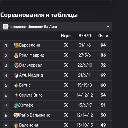
Соревнования и таблицы
Чемпионат Испании: Ла Лига
Игры
В/Н/П
Очки
Барселона
38
31/1/6
94
1
Реал Мадрид
38
27/5/6
86
2
Вильярреал
38
22/6/10
72
3
Атл. Мадрид
38
21/6/11
69
4
Бетис
38
15/15/8
60
5
Сельта Виго
38
14/12/12
54
6
Хетафе
38
15/6/17
51
7
Райо Вальекано
38
12/14/12
50
8
Валенсия
38
13/10/15
49
9