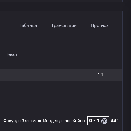
Таблица
Трансляции
Прогноз
Ком
Текст
1-1
0 - 1
Факундо Экзекиэль Мендес де лос Хойос
44 '