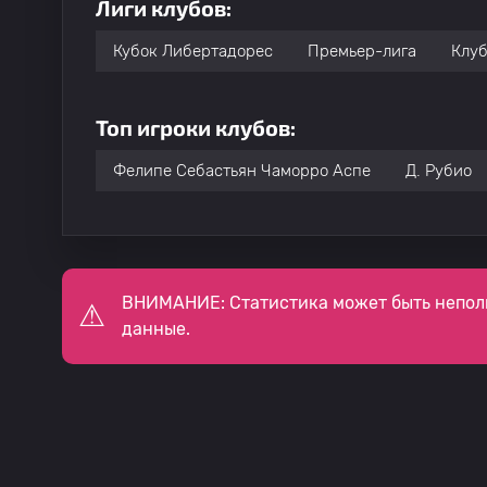
Лиги клубов:
Кубок Либертадорес
Премьер-лига
Клуб
Топ игроки клубов:
Фелипе Себастьян Чаморро Аспе
Д. Рубио
ВНИМАНИЕ: Статистика может быть непол
данные.