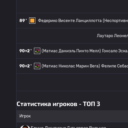
89 '
Федерико Висенте Ланциллотта
(Неспортивн
Лаутаро Леонел
90+2 '
(Матиас Даниэль Пинто Мелл)
Гонсало Эск
90+2 '
(Матиас Николас Марин Вега)
Фелипе Себас
Статистика игроков - ТОП 3
Игрок