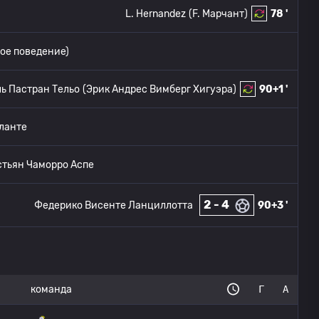
L. Hernandez
(F. Марчант)
78 '
ое поведение)
ь Пастран Тельо
(Эрик Андрес Вимберг Хигуэра)
90+1 '
аланте
тьян Чаморро Аспе
2 - 4
Федерико Висенте Ланциллотта
90+3 '
команда
Г
А