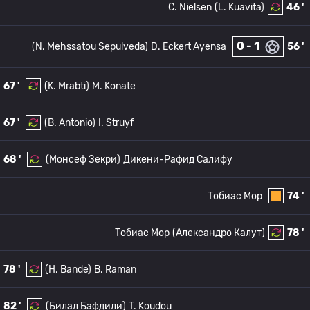
C. Nielsen
(L. Kuavita)
46 '
0 - 1
(N. Mehssatou Sepulveda)
D. Eckert Ayensa
56 '
67 '
(K. Mrabti)
M. Konate
67 '
(B. Antonio)
I. Struyf
68 '
(Монсеф Зекри)
Дикени-Рафид Салифу
Тобиас Мор
74 '
Тобиас Мор
(Александро Калут)
78 '
78 '
(H. Bande)
B. Raman
82 '
(Билал Бафдили)
T. Koudou