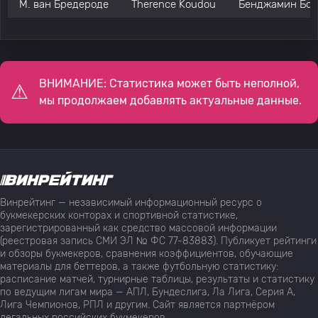
М. ван Бредероде
Therence Koudou
Бенджамин Бое
ВНИМАНИЕ: Статистика может быть неполной,
мы продолжаем добавлять актуальные данные.
Винрейтинг — независимый информационный ресурс о
букмекерских конторах и спортивной статистике,
зарегистрированный как средство массовой информации
(реестровая запись СМИ ЭЛ № ФС 77-83883). Публикует рейтинги
и обзоры букмекеров, сравнения коэффициентов, обучающие
материалы для беттеров, а также футбольную статистику:
расписание матчей, турнирные таблицы, результаты и статистику
по ведущим лигам мира — АПЛ, Бундеслига, Ла Лига, Серия А,
Лига Чемпионов, РПЛ и другим. Сайт является партнёром
легальных российских букмекеров.