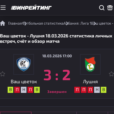
Главная
Футбольная статистика
Албания: Лига 1
Ваш цветок -
Ваш цветок - Лушня 18.03.2026 статистика личных
встреч, счёт и обзор матча
18.03.2026 17:00
3
:
2
Ваш цветок
Лушня
В
П
Н
П
В
П
П
П
Н
В
Завершен