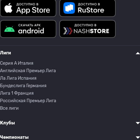
Лиги
Серия A Италия
Английская Премьер Лига
Ла Лига Испания
Бундеслига Германия
Лига 1 Франция
Российская Премьер Лига
Все лиги
Клубы
Чемпионаты