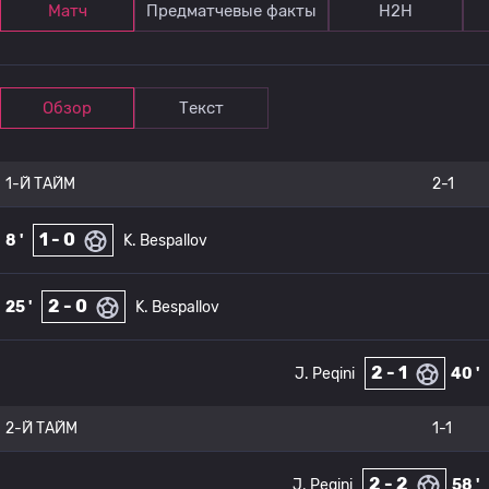
Матч
Предматчевые факты
Н2Н
Обзор
Текст
1-Й ТАЙМ
2-1
1 - 0
8 '
K. Bespallov
2 - 0
25 '
K. Bespallov
2 - 1
J. Peqini
40 '
2-Й ТАЙМ
1-1
2 - 2
J. Peqini
58 '