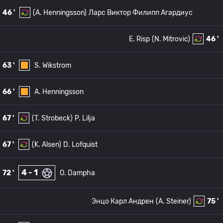
46 '
(A. Henningsson)
Ларс Виктор Филипп Агардиус
E. Risp
(N. Mitrovic)
46 '
63 '
S. Wikstrom
66 '
A. Henningsson
67 '
(T. Strobeck)
P. Lilja
67 '
(K. Alsen)
D. Lofquist
4 - 1
72 '
O. Dampha
Энцо Карл Андрен
(A. Steiner)
75 '