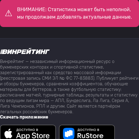
ВНИМАНИЕ: Статистика может быть неполной,
мы продолжаем добавлять актуальные данные.
Винрейтинг — независимый информационный ресурс о
букмекерских конторах и спортивной статистике,
зарегистрированный как средство массовой информации
(реестровая запись СМИ ЭЛ № ФС 77-83883). Публикует рейтинги
и обзоры букмекеров, сравнения коэффициентов, обучающие
материалы для беттеров, а также футбольную статистику:
расписание матчей, турнирные таблицы, результаты и статистику
по ведущим лигам мира — АПЛ, Бундеслига, Ла Лига, Серия А,
Лига Чемпионов, РПЛ и другим. Сайт является партнёром
легальных российских букмекеров.
Скачать приложение