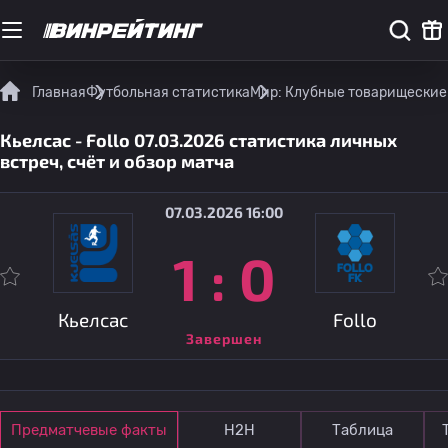
Главная
Футбольная статистика
Мир: Клубные товарищеские
Кьелсас - Follo 07.03.2026 статистика личных
встреч, счёт и обзор матча
07.03.2026 16:00
1
:
0
Кьелсас
Follo
Завершен
Предматчевые факты
Н2Н
Таблица