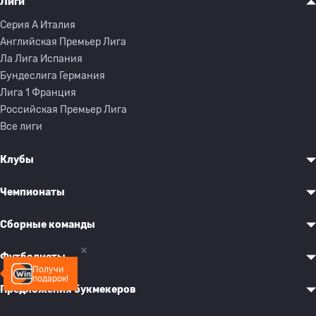
Лиги
Серия A Италия
Английская Премьер Лига
Ла Лига Испания
Бундеслига Германия
Лига 1 Франция
Российская Премьер Лига
Все лиги
Клубы
Чемпионаты
Сборные команды
Футболисты
Получи
подарок!
Предложения букмекеров