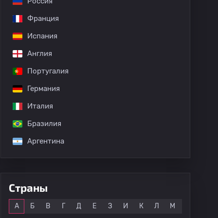
Россия
Франция
Испания
Англия
Португалия
Германия
Италия
Бразилия
Аргентина
Страны
Все
А
Б
В
Г
Д
Е
З
И
К
Л
М
Н
О