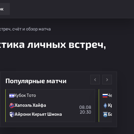
ок
треч, счёт и обзор матча
тика личных встреч,
Популярные матчи
Кубок Тото
Чемпионат Р
Хапоэль Хайфа
Крылья Сов
08.08
20:30
Айрони Кирьят Шмона
Балтика