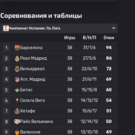
Соревнования и таблицы
Чемпионат Испании: Ла Лига
Игры
В/Н/П
Очки
Барселона
38
31/1/6
94
1
Реал Мадрид
38
27/5/6
86
2
Вильярреал
38
22/6/10
72
3
Атл. Мадрид
38
21/6/11
69
4
Бетис
38
15/15/8
60
5
Сельта Виго
38
14/12/12
54
6
Хетафе
38
15/6/17
51
7
Райо Вальекано
38
12/14/12
50
8
Валенсия
38
13/10/15
49
9