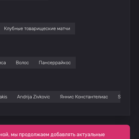
Клубные товарищеские матчи
иса
Волос
Пансеррайкос
akis
Andrija Zivkovic
Яннис Константелиас
Soualiho 
ной, мы продолжаем добавлять актуальные