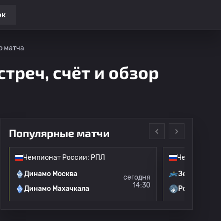
ок
р матча
треч, счёт и обзор
Популярные матчи
Чемпионат России: РПЛ
Чемпионат Р
Динамо Москва
Зенит
сегодня
14:30
Динамо Махачкала
Родина Мос