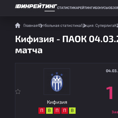
СТАТИСТИКА
РЕЙТИНГИ
БОНУСЫ
ОБЗО
СПОРТИВНАЯ СТАТИСТИКА
Главная
Футбольная статистика
Греция: Суперлига
К
Кифизия - ПАОК 04.03.
матча
04.03.
1
Кифизия
П
В
П
П
В
За