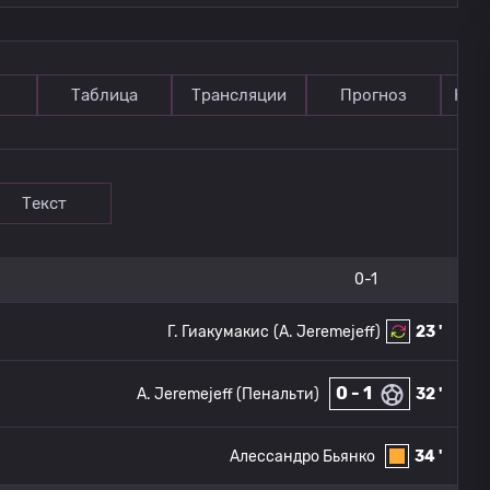
Таблица
Трансляции
Прогноз
Ком
Текст
0-1
Г. Гиакумакис
(A. Jeremejeff)
23 '
0 - 1
A. Jeremejeff (Пенальти)
32 '
Алессандро Бьянко
34 '