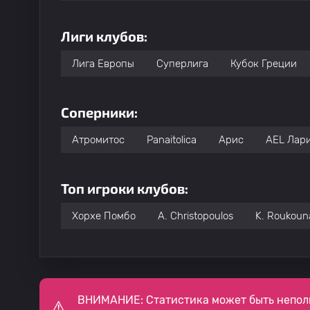
Лиги клубов:
Лига Европы
Суперлига
Кубок Греции
Соперники:
Атромитос
Panaitolica
Арис
AEL Лар
Топ игроки клубов:
Хорхе Помбо
A. Christopoulos
K. Roukoun
ВНИМАНИЕ: Статистика может быть непол