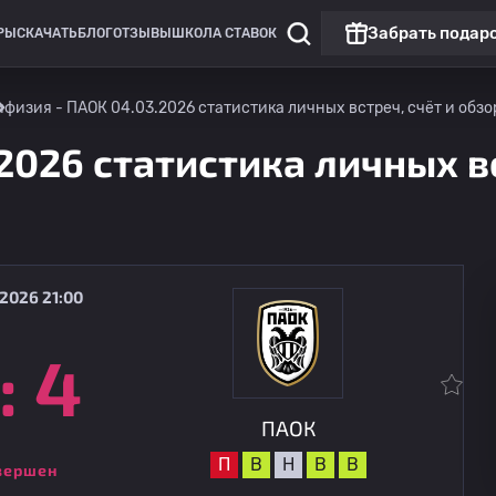
Забрать подар
РЫ
СКАЧАТЬ
БЛОГ
ОТЗЫВЫ
ШКОЛА СТАВОК
ифизия - ПАОК 04.03.2026 статистика личных встреч, счёт и обзо
2026 статистика личных вс
2026 21:00
:
4
Лига Европы
Матч дня
Андерлехт
13.08
21:30
ПАОК
ПАОК
П
В
Н
В
В
вершен