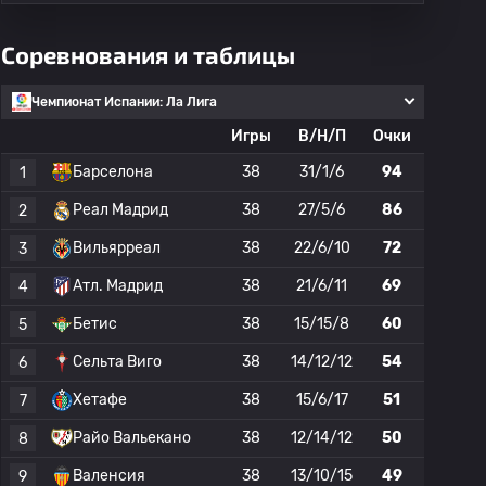
Соревнования и таблицы
Чемпионат Испании: Ла Лига
Игры
В/Н/П
Очки
Барселона
38
31/1/6
94
1
Реал Мадрид
38
27/5/6
86
2
Вильярреал
38
22/6/10
72
3
Атл. Мадрид
38
21/6/11
69
4
Бетис
38
15/15/8
60
5
Сельта Виго
38
14/12/12
54
6
Хетафе
38
15/6/17
51
7
Райо Вальекано
38
12/14/12
50
8
Валенсия
38
13/10/15
49
9