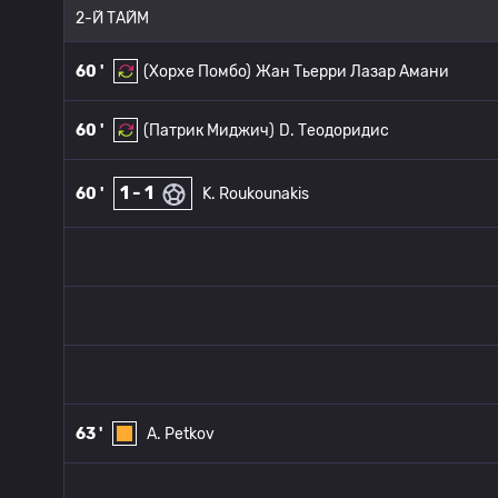
2-Й ТАЙМ
60 '
(Хорхе Помбо)
Жан Тьерри Лазар Амани
60 '
(Патрик Миджич)
D. Теодоридис
1 - 1
60 '
K. Roukounakis
63 '
A. Petkov