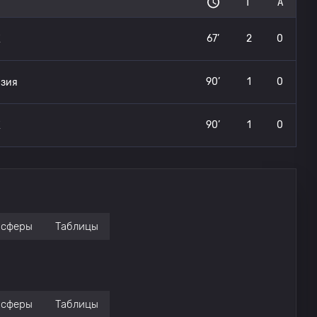
Г
А
67’
2
0
К
90’
1
0
зия
90’
1
0
К
нсферы
Таблицы
нсферы
Таблицы