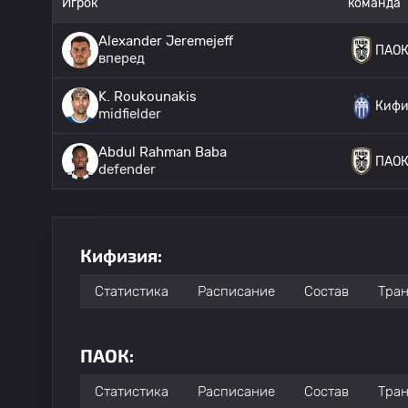
Игрок
команда
Alexander Jeremejeff
ПАО
вперед
K. Roukounakis
Кифи
midfielder
Abdul Rahman Baba
ПАО
defender
Кифизия:
Статистика
Расписание
Состав
Тра
ПАОК:
Статистика
Расписание
Состав
Тра