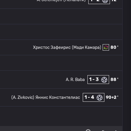
Христос Зафеирис
(Мади Камара)
80 '
1 - 3
A. R. Baba
88 '
1 - 4
(A. Zivkovic)
Яннис Константелиас
90+2 '