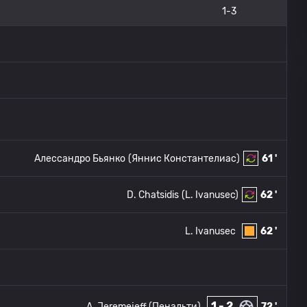
1-3
Алессандро Бьянко
(Яннис Константелиас)
61 '
D. Chatsidis
(L. Ivanusec)
62 '
L. Ivanusec
62 '
1 - 2
A. Jeremejeff (Пенальти)
72 '