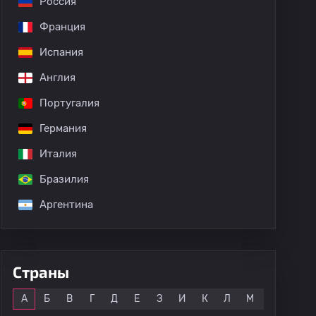
Россия
Франция
Испания
Англия
Португалия
Германия
Италия
Бразилия
Аргентина
Meite
Страны
Все
А
Б
В
Г
Д
Е
З
И
К
Л
М
Н
О