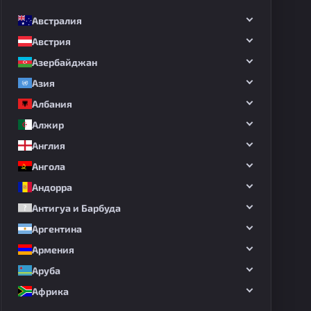
Австралия
Австрия
Азербайджан
Азия
Албания
Алжир
Англия
Ангола
Андорра
Антигуа и Барбуда
Аргентина
Армения
Аруба
Африка