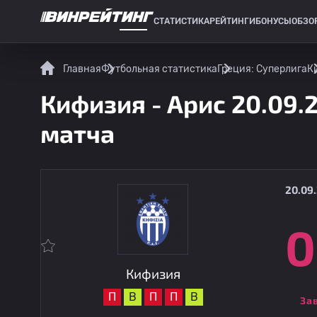
СТАТИСТИКА
РЕЙТИНГИ
БОНУСЫ
ОБЗО
СПОРТИВНАЯ СТАТИСТИКА
Главная
Футбольная статистика
Греция: Суперлига
К
Кифизия - Арис 20.09.
матча
20.09.
0
Кифизия
П
В
П
П
В
За