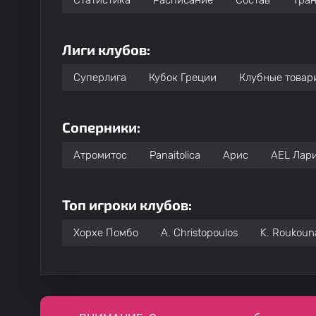
Статистика
Расписание
Состав
Тра
Лиги клубов:
Суперлига
Кубок Греции
Клубные товар
Соперники:
Атромитос
Panaitolica
Арис
AEL Лар
Топ игроки клубов:
Хорхе Помбо
A. Christopoulos
K. Roukoun