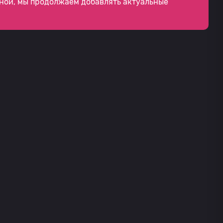
ной, мы продолжаем добавлять актуальные