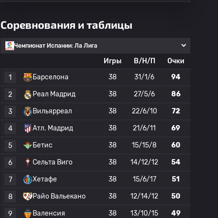
Соревнования и таблицы
Чемпионат Испании: Ла Лига
Игры
В/Н/П
Очки
Барселона
38
31/1/6
94
1
Реал Мадрид
38
27/5/6
86
2
Вильярреал
38
22/6/10
72
3
Атл. Мадрид
38
21/6/11
69
4
Бетис
38
15/15/8
60
5
Сельта Виго
38
14/12/12
54
6
Хетафе
38
15/6/17
51
7
Райо Вальекано
38
12/14/12
50
8
Валенсия
38
13/10/15
49
9