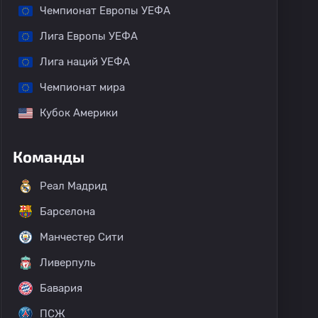
Чемпионат Европы УЕФА
Лига Европы УЕФА
Лига наций УЕФА
Чемпионат мира
Кубок Америки
Команды
Реал Мадрид
Барселона
Манчестер Сити
Ливерпуль
Бавария
ПСЖ