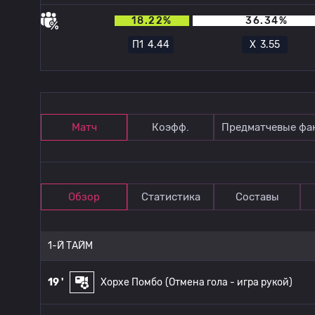
18.22%
36.34%
П1
4.44
Х
3.55
Матч
Коэфф.
Предматчевые фа
Обзор
Статистика
Составы
1-Й ТАЙМ
19 '
Хорхе Помбо
(Отмена гола - игра рукой)