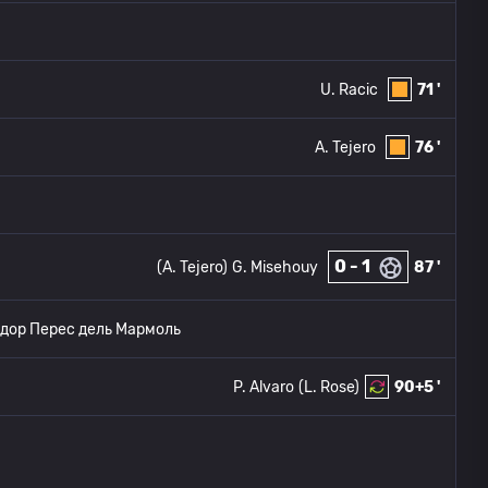
U. Racic
71 '
A. Tejero
76 '
0 - 1
(A. Tejero)
G. Misehouy
87 '
дор Перес дель Мармоль
P. Alvaro
(L. Rose)
90+5 '