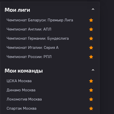
Мои лиги
Чемпионат Беларуси: Премьер Лига
Чемпионат Англии: АПЛ
Чемпионат Германии: Бундеслига
рогноз
Комментарии
Чемпионат Италии: Серия А
Чемпионат России: РПЛ
Мои команды
ЦСКА Москва
Динамо Москва
Локомотив Москва
Спартак Москва