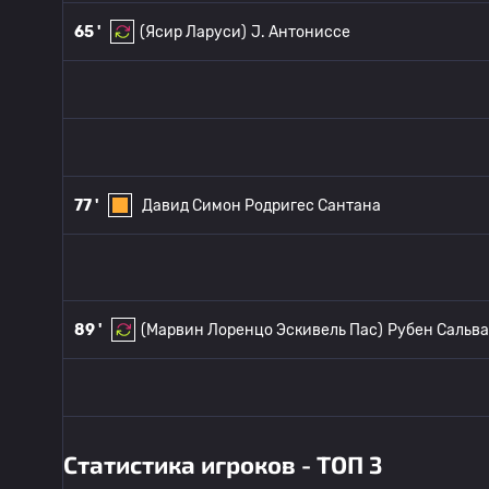
65 '
(Ясир Ларуси)
J. Антониссе
77 '
Давид Симон Родригес Сантана
89 '
(Марвин Лоренцо Эскивель Пас)
Рубен Сальва
Статистика игроков - ТОП 3