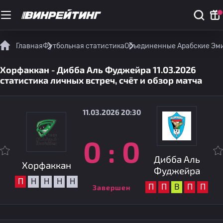
Главная
Футбольная статистика
Объединенные Арабские Эми
Хорфаккан - Дибба Аль Фуджейра 11.03.2026
статистика личных встреч, счёт и обзор матча
11.03.2026 20:30
0
:
0
Дибба Аль
Хорфаккан
Фуджейра
П
Н
Н
Н
Н
П
П
В
П
П
Завершен