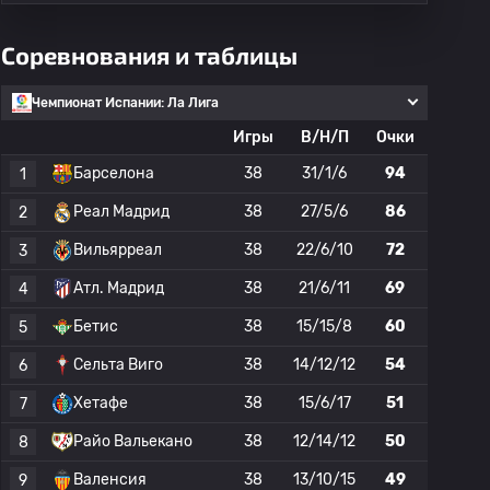
Соревнования и таблицы
Чемпионат Испании: Ла Лига
Игры
В/Н/П
Очки
Барселона
38
31/1/6
94
1
Реал Мадрид
38
27/5/6
86
2
Вильярреал
38
22/6/10
72
3
Атл. Мадрид
38
21/6/11
69
4
Бетис
38
15/15/8
60
5
Сельта Виго
38
14/12/12
54
6
Хетафе
38
15/6/17
51
7
Райо Вальекано
38
12/14/12
50
8
Валенсия
38
13/10/15
49
9