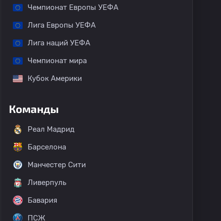
Чемпионат Европы УЕФА
Лига Европы УЕФА
Лига наций УЕФА
Чемпионат мира
Кубок Америки
Команды
Реал Мадрид
Барселона
Манчестер Сити
Ливерпуль
Бавария
ПСЖ