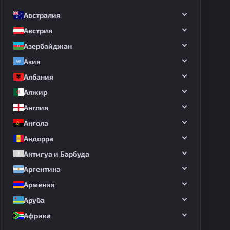
Австралия
Австрия
Азербайджан
Азия
Албания
Алжир
Англия
Ангола
Андорра
Антигуа и Барбуда
Аргентина
Армения
Аруба
Африка