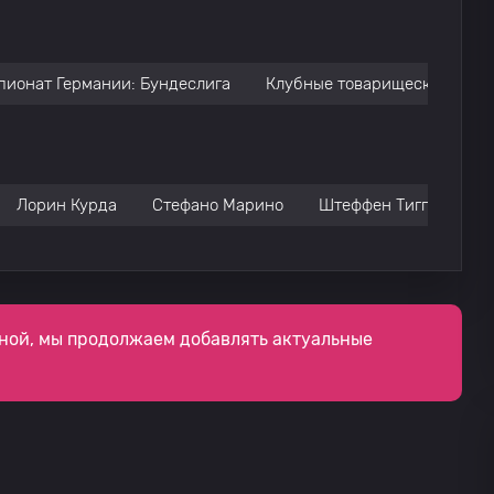
пионат Германии: Бундеслига
Клубные товарищеские матч
Лорин Курда
Стефано Марино
Штеффен Тиггес
ной, мы продолжаем добавлять актуальные