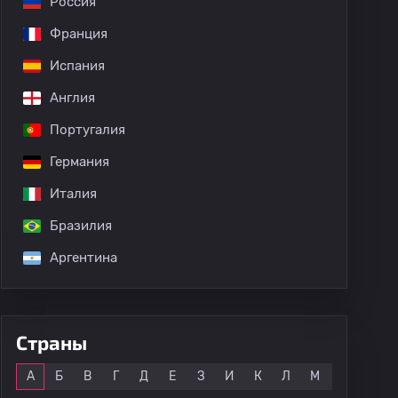
Россия
Франция
Испания
и
Англия
Португалия
Германия
Италия
Бразилия
Аргентина
Страны
Все
А
Б
В
Г
Д
Е
З
И
К
Л
М
Н
О