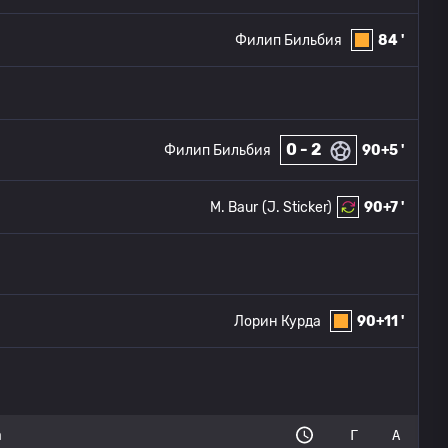
Филип Бильбия
84 '
0 - 2
Филип Бильбия
90+5 '
M. Baur
(J. Sticker)
90+7 '
Лорин Курда
90+11 '
а
Г
А