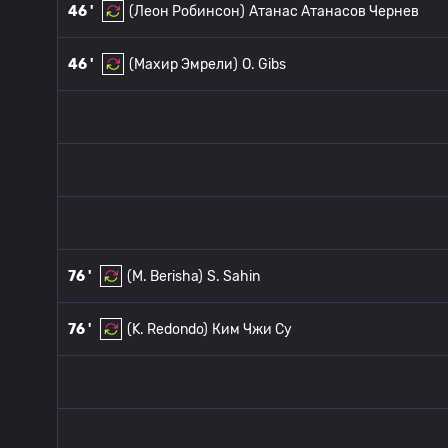
46 '
(Леон Робинсон)
Атанас Атанасов Чернев
46 '
(Махир Эмрели)
O. Gibs
76 '
(M. Berisha)
S. Sahin
76 '
(K. Redondo)
Ким Чжи Су