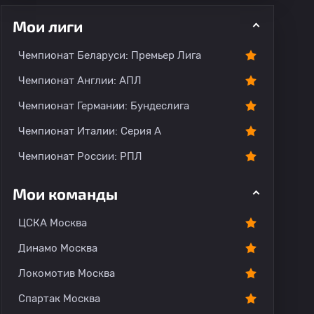
Мои лиги
Чемпионат Беларуси: Премьер Лига
ментарии
Чемпионат Англии: АПЛ
Чемпионат Германии: Бундеслига
Чемпионат Италии: Серия А
Чемпионат России: РПЛ
Мои команды
ЦСКА Москва
Динамо Москва
Локомотив Москва
Спартак Москва