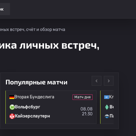
ок
ных встреч, счёт и обзор матча
ика личных встреч,
Популярные матчи
Вторая Бундеслига
Клубные тов
Матч дня
Вольфсбург
Вердер Бре
08.08
21:30
Кайзерслаутерн
Падерборн