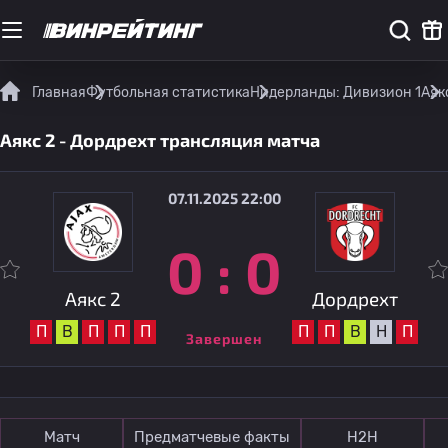
Главная
Футбольная статистика
Нидерланды: Дивизион 1
Аяк
Аякс 2 - Дордрехт трансляция матча
07.11.2025 22:00
0
:
0
Аякс 2
Дордрехт
П
В
П
П
П
П
П
В
Н
П
Завершен
Матч
Предматчевые факты
Н2Н