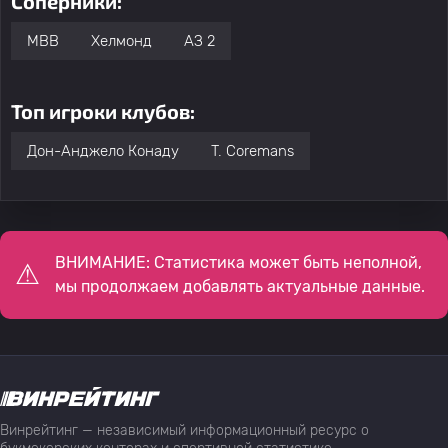
Соперники:
МВВ
Хелмонд
АЗ 2
Топ игроки клубов:
Дон-Анджело Конаду
T. Coremans
ВНИМАНИЕ: Статистика может быть неполной,
мы продолжаем добавлять актуальные данные.
Винрейтинг — независимый информационный ресурс о