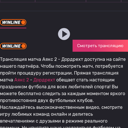
Смотреть трансляцию
Трансляция матча Аякс 2 - Дордрехт доступна на сайте
нашего партнёра. Чтобы посмотреть матч, потребуется
пройти процедуру регистрации. Прямая трансляция
матча
Аякс 2
-
Дордрехт
обещает стать настоящим
праздником футбола для всех любителей спорта! Вы
можете бесплатно следить за каждым моментом яркого
противостояния двух футбольных клубов.
Наслаждайтесь высококачественным видео, смотрите
игру любимых команд онлайн и делитесь
впечатлениями с друзьями в режиме реального
времени. Не упустите шанс насладиться футболом на