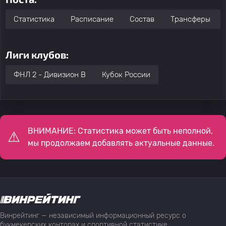
Статистика
Расписание
Состав
Трансферы
Лиги клубов:
ФНЛ 2 - Дивизион B
Кубок России
ВНИМАНИЕ: Статистика может быть неполной,
мы продолжаем добавлять актуальные данные.
Винрейтинг — независимый информационный ресурс о
букмекерских конторах и спортивной статистике,