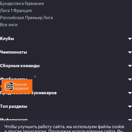
Бундеслига Германия
Лига 1 Франция
Российская Премьер Лига
Все лиги
Клубы
Чемпионаты
Сборные команды
Футболисты
Получи
подарок!
Предложения букмекеров
Топ разделы
Информация
Чтобы улучшить работу сайта, мы используем файлы cookie
и другие технологии. Продолжая использование сайта, Вы