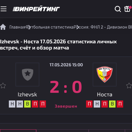
Главная
Футбольная статистика
Россия: ФНЛ 2 - Дивизион B
Izhevsk - Носта 17.05.2026 статистика личных
встреч, счёт и обзор матча
17.05.2026 15:00
2
:
0
Izhevsk
Носта
Н
Н
В
П
П
П
Н
П
В
П
Завершен