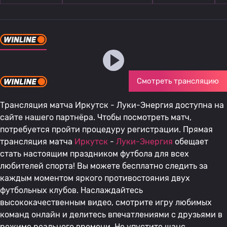
Смотреть трансляцию
Трансляция матча Иркутск - Луки-Энергия доступна на
сайте нашего партнёра. Чтобы посмотреть матч,
потребуется пройти процедуру регистрации. Прямая
трансляция матча
Иркутск
-
Луки-Энергия
обещает
стать настоящим праздником футбола для всех
любителей спорта! Вы можете бесплатно следить за
каждым моментом яркого противостояния двух
футбольных клубов. Наслаждайтесь
высококачественным видео, смотрите игру любимых
команд онлайн и делитесь впечатлениями с друзьями в
режиме реального времени. Не упустите шанс