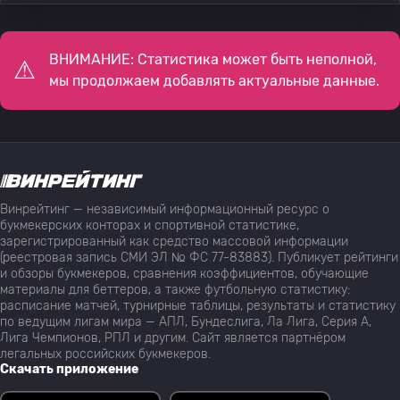
ВНИМАНИЕ: Статистика может быть неполной,
мы продолжаем добавлять актуальные данные.
Винрейтинг — независимый информационный ресурс о
букмекерских конторах и спортивной статистике,
зарегистрированный как средство массовой информации
(реестровая запись СМИ ЭЛ № ФС 77-83883). Публикует рейтинги
и обзоры букмекеров, сравнения коэффициентов, обучающие
материалы для беттеров, а также футбольную статистику:
расписание матчей, турнирные таблицы, результаты и статистику
по ведущим лигам мира — АПЛ, Бундеслига, Ла Лига, Серия А,
Лига Чемпионов, РПЛ и другим. Сайт является партнёром
легальных российских букмекеров.
Скачать приложение