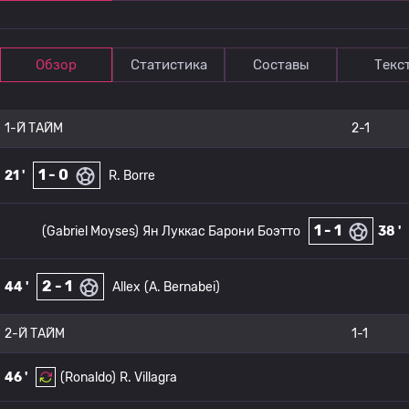
Обзор
Статистика
Составы
Текс
1-Й ТАЙМ
2-1
1 - 0
21 '
R. Borre
1 - 1
(Gabriel Moyses)
Ян Луккас Барони Боэтто
38 '
2 - 1
44 '
Allex
(A. Bernabei)
2-Й ТАЙМ
1-1
46 '
(Ronaldo)
R. Villagra