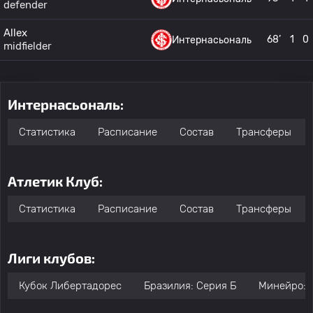
defender
Allex
68’
1
0
Интернасьональ
midfielder
Интернасьональ:
Статистика
Расписание
Состав
Трансферы
Атлетик Клуб:
Статистика
Расписание
Состав
Трансферы
Лиги клубов:
Кубок Либертадорес
Бразилия: Серия Б
Минейро: 