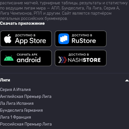
расписание матчей, турнирные таблицы, результаты и статистику
по ведущим лигам мира — АПЛ, Бундеслига, Ла Лига, Серия А,
Лига Чемпионов, РПЛ и другим. Сайт является партнёром
легальных российских букмекеров.
Скачать приложение
Лиги
Серия A Италия
Английская Премьер Лига
Ла Лига Испания
Бундеслига Германия
Лига 1 Франция
Российская Премьер Лига