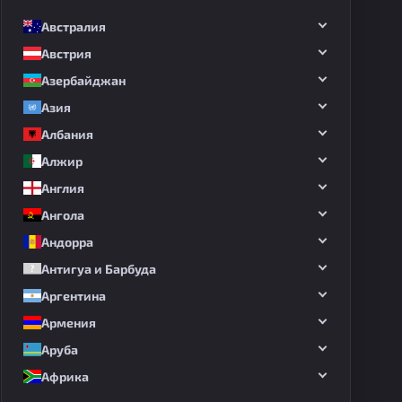
Австралия
Австрия
Азербайджан
Азия
Албания
Алжир
Англия
Ангола
Андорра
Антигуа и Барбуда
Аргентина
Армения
Аруба
Африка