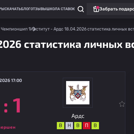
Забрать подар
РЫ
СКАЧАТЬ
БЛОГ
ОТЗЫВЫ
ШКОЛА СТАВОК
 Чемпионшип 1
Институт - Ардс 18.04.2026 статистика личных вст
.2026 статистика личных вс
2026 17:00
:
1
Чемпионшип 1
Ардс
11.08
21:45
Дандела
Ардс
В
Н
В
П
В
вершен