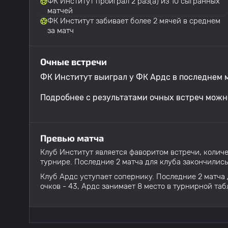
ФК Институт проиграл 2 раз(а) из 10 сыгранных
матчей
ФК Институт забивает более 2 мячей в среднем
за матч
Очные встречи
ФК Институт выиграл у ФК Ардс в последнем 
Подробнее с результатами очных встреч можн
Превью матча
Клуб Институт является фаворитом встречи, количе
турнире. Последние 2 матча для клуба закончились
Клуб Ардс уступает сопернику. Последние 2 матча
очков - 43, Ардс занимает 8 место в турнирной таб