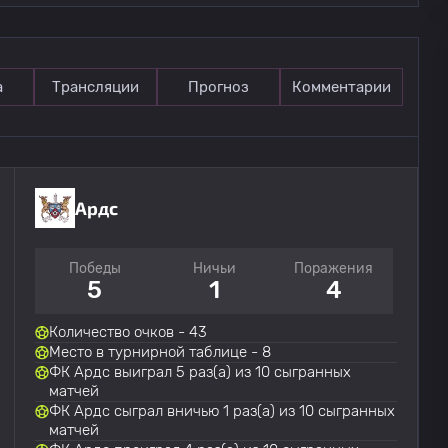
а
Трансляции
Прогноз
Комментарии
Ардс
Победы
Ничьи
Поражения
5
1
4
Количество очков - 43
Место в турнирной таблице - 8
ФК Ардс выиграл 5 раз(а) из 10 сыгранных
матчей
ФК Ардс сыграл вничью 1 раз(а) из 10 сыгранных
матчей