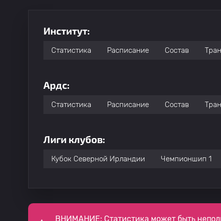
Институт:
Статистика
Расписание
Состав
Тра
Ардс:
Статистика
Расписание
Состав
Тра
Лиги клубов:
Кубок Северной Ирландии
Чемпионшип 1
ВНИМАНИЕ: Статистика может быть непол