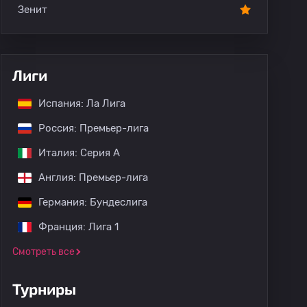
Зенит
Лиги
Испания: Ла Лига
Россия: Премьер-лига
Италия: Серия А
Англия: Премьер-лига
Германия: Бундеслига
Франция: Лига 1
Смотреть все
Турниры