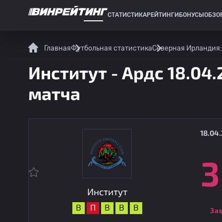
СТАТИСТИКА
РЕЙТИНГИ
БОНУСЫ
ОБЗО
СПОРТИВНАЯ СТАТИСТИКА
Главная
Футбольная статистика
Северная Ирландия:
Институт - Ардс 18.04
матча
18.04.
3
Институт
В
П
В
В
В
За