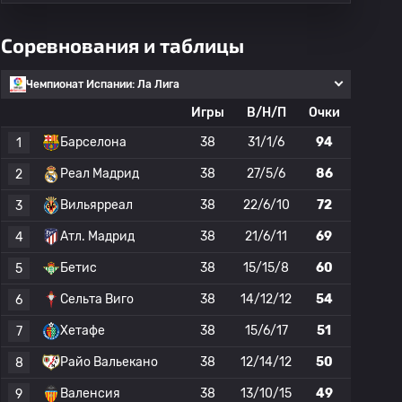
Соревнования и таблицы
Чемпионат Испании: Ла Лига
Игры
В/Н/П
Очки
Барселона
38
31/1/6
94
1
Реал Мадрид
38
27/5/6
86
2
Вильярреал
38
22/6/10
72
3
Атл. Мадрид
38
21/6/11
69
4
Бетис
38
15/15/8
60
5
Сельта Виго
38
14/12/12
54
6
Хетафе
38
15/6/17
51
7
Райо Вальекано
38
12/14/12
50
8
Валенсия
38
13/10/15
49
9