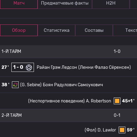
Матч
Предматчевые факты
Н2Н
Обзор
Статистика
Составы
Текс
1-Й ТАЙМ
1-0
1 - 0
27 '
Райан Грэм Ледсон
(Ленни Фалао Сёренсен)
38 '
(G. Sebine)
Боян Радулович Самоукович
(Неспортивное поведение)
A. Robertson
45+1 '
2-Й ТАЙМ
0-1
(Фол)
D. Lawlor
59 '