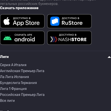
легальных российских букмекеров.
Скачать приложение
Лиги
Серия A Италия
Английская Премьер Лига
Ла Лига Испания
Бундеслига Германия
Лига 1 Франция
Российская Премьер Лига
Все лиги