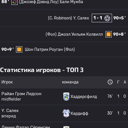
88 '
(Джозеф Дэвид Лоу)
Бали Мумба
1 - 1
(C. Robinson)
Y. Салех
90+5 '
(Фол)
Джоэл Уильям Колвилл
90+8 '
90+9 '
Шон Патрик Роуган
(Фол)
Статистика игроков - ТОП 3
Игрок
команда
Г
А
Райан Грэм Ледсон
76’
1
0
Хаддерсфилд
midfielder
Y. Салех
30’
1
0
Кардифф
вперед
Ленни Фалао Сёренсен