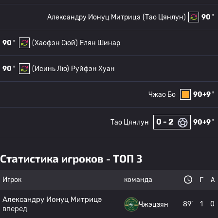
Александру Ионуц Митрицэ
(Тао Цянлун)
90 '
90 '
(Хаофэн Сюй)
Елян Шинар
90 '
(Исинь Лю)
Руйфэн Хуан
Чжао Бо
90+9 '
0 - 2
Тао Цянлун
90+9 '
Статистика игроков - ТОП 3
Игрок
команда
Г
А
Александру Ионуц Митрицэ
89’
1
0
Чжэцзян
вперед