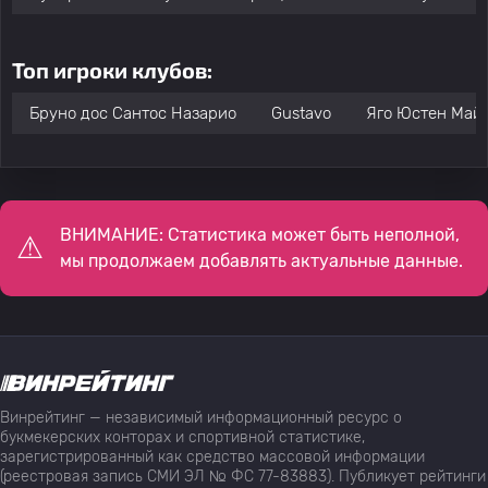
Топ игроки клубов:
Бруно дос Сантос Назарио
Gustavo
Яго Юстен Май
ВНИМАНИЕ: Статистика может быть неполной,
мы продолжаем добавлять актуальные данные.
Винрейтинг — независимый информационный ресурс о
букмекерских конторах и спортивной статистике,
зарегистрированный как средство массовой информации
(реестровая запись СМИ ЭЛ № ФС 77-83883). Публикует рейтинги