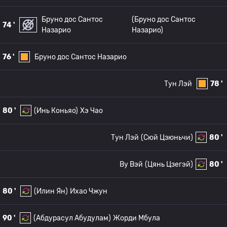
Бруно дос Сантос
(Бруно дос Сантос
74 '
Назарио
Назарио)
76 '
Бруно дос Сантос Назарио
Тун Лэй
78 '
80 '
(Инь Коньяо)
Хэ Чао
Тун Лэй
(Сюй Цзюньчи)
80 '
Ву Вэй
(Цянь Цзегэй)
80 '
80 '
(Илин Ян)
Ихао Чжун
90 '
(Абдурасул Абудулам)
Жорди Мбула