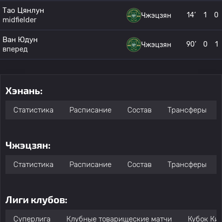
Тао Цянлун
14’
1
0
Чжэцзян
midfielder
Ван Юдун
90’
0
1
Чжэцзян
вперед
Хэнань:
Статистика
Расписание
Состав
Трансферы
Чжэцзян:
Статистика
Расписание
Состав
Трансферы
Лиги клубов:
Суперлига
Клубные товарищеские матчи
Кубок Ки