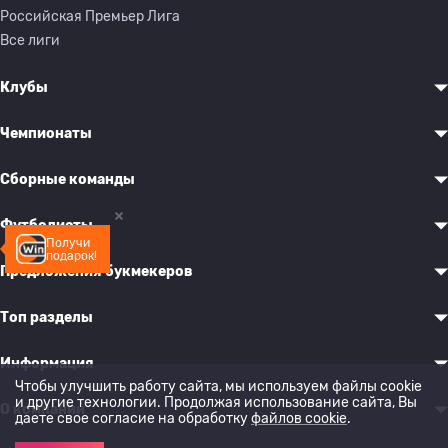
Российская Премьер Лига
Все лиги
Клубы
Чемпионаты
Сборные команды
Футболисты
Получи
подарок!
Предложения букмекеров
Топ разделы
Информация
Чтобы улучшить работу сайта, мы используем файлы cookie
и другие технологии. Продолжая использование сайта, Вы
О компании
даете свое согласие на обработку
файлов cookie
.