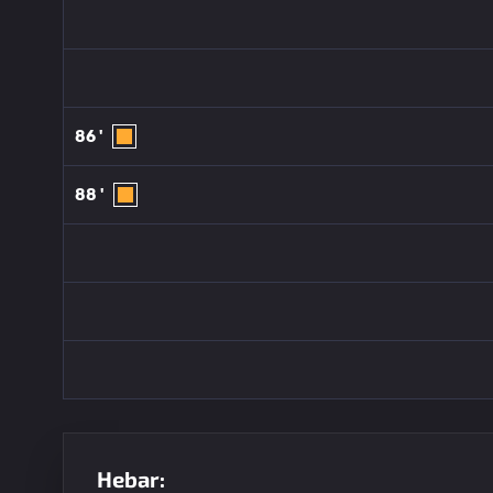
86 '
88 '
Hebar: