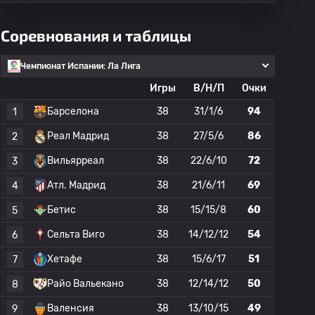
Соревнования и таблицы
Чемпионат Испании: Ла Лига
Игры
В/Н/П
Очки
Барселона
38
31/1/6
94
1
Реал Мадрид
38
27/5/6
86
2
Вильярреал
38
22/6/10
72
3
Атл. Мадрид
38
21/6/11
69
4
Бетис
38
15/15/8
60
5
Сельта Виго
38
14/12/12
54
6
Хетафе
38
15/6/17
51
7
Райо Вальекано
38
12/14/12
50
8
Валенсия
38
13/10/15
49
9