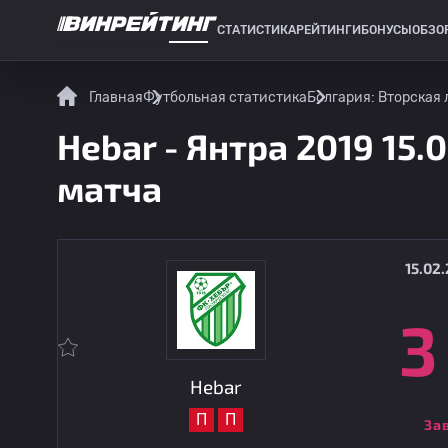
СТАТИСТИКА
РЕЙТИНГИ
БОНУСЫ
ОБЗО
СПОРТИВНАЯ СТАТИСТИКА
Главная
Футбольная статистика
Болгария: Вторская 
Hebar - Янтра 2019 15.
матча
15.02.
3
Hebar
П
П
За