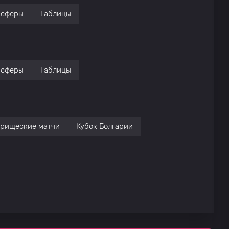
нсферы
Таблицы
нсферы
Таблицы
арищеские матчи
Кубок Болгарии