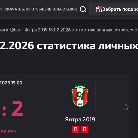
Забрать подар
РЫ
СКАЧАТЬ
БЛОГ
ОТЗЫВЫ
ШКОЛА СТАВОК
лига
Hebar - Янтра 2019 15.02.2026 статистика личных встреч, счё
02.2026 статистика личных
2026 15:00
:
2
Вторская лига
Янтра 2019
11.08
20:00
Монтана
Янтра 2019
П
П
вершен