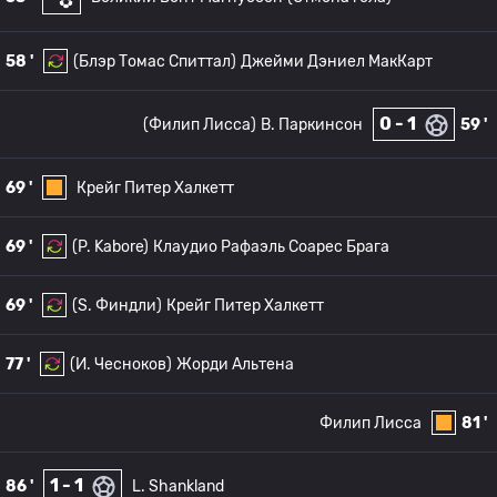
58 '
(Блэр Томас Спиттал)
Джейми Дэниел МакКарт
0 - 1
(Филип Лисса)
B. Паркинсон
59 '
69 '
Крейг Питер Халкетт
69 '
(P. Kabore)
Клаудио Рафаэль Соарес Брага
69 '
(S. Финдли)
Крейг Питер Халкетт
77 '
(И. Чесноков)
Жорди Альтена
Филип Лисса
81 '
1 - 1
86 '
L. Shankland