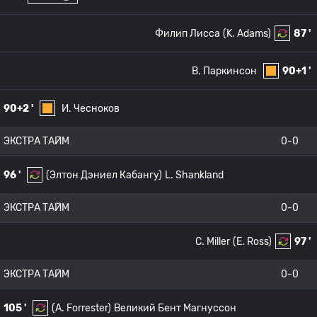
Филип Лисса
(K. Adams)
87 '
B. Паркинсон
90+1 '
90+2 '
И. Чесноков
ЭКСТРА ТАЙМ
0-0
96 '
(Элтон Дэниел Кабангу)
L. Shankland
ЭКСТРА ТАЙМ
0-0
C. Miller
(E. Ross)
97 '
ЭКСТРА ТАЙМ
0-0
105 '
(A. Forrester)
Великий Бент Магнуссон