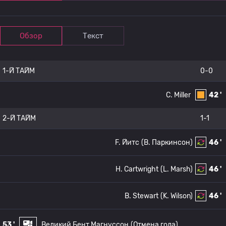
Обзор
Текст
1-Й ТАЙМ
0-0
C. Miller
42 '
2-Й ТАЙМ
1-1
F. Йитс
(B. Паркинсон)
46 '
H. Cartwright
(L. Marsh)
46 '
B. Stewart
(K. Wilson)
46 '
53 '
Великий Бент Магнуссон
(Отмена гола)