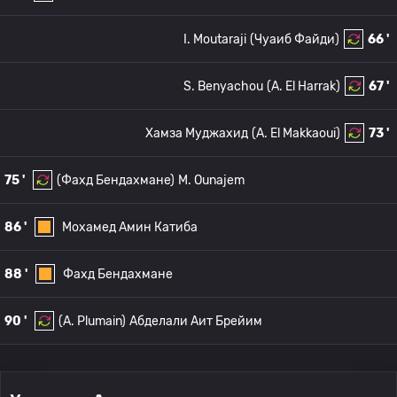
I. Moutaraji
(Чуаиб Файди)
66 '
S. Benyachou
(A. El Harrak)
67 '
Хамза Муджахид
(A. El Makkaoui)
73 '
75 '
(Фахд Бендахмане)
M. Ounajem
86 '
Мохамед Амин Катиба
88 '
Фахд Бендахмане
90 '
(A. Plumain)
Абделали Аит Брейим