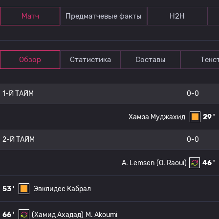
Матч
Предматчевые факты
Н2Н
Обзор
Статистика
Составы
Текс
1-Й ТАЙМ
0-0
Хамза Муджахид
29 '
2-Й ТАЙМ
0-0
A. Lemsen
(O. Raoui)
46 '
53 '
Эвклидес Кабрал
66 '
(Хамид Ахадад)
M. Akoumi