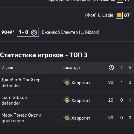
(Фол)
K. Lisbie
87 '
1 - 0
90+9 '
Джейкоб Слейтер
(L. Gibson)
Статистика игроков - ТОП 3
Игрок
команда
Г
А
Джейкоб Слейтер
90’
1
0
Харрогит
defender
Liam Gibson
20’
0
1
Харрогит
defender
Марк Томас Оксли
90’
0
0
Харрогит
goalkeeper