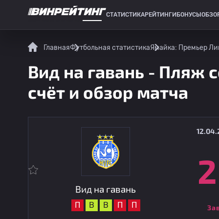
СТАТИСТИКА
РЕЙТИНГИ
БОНУСЫ
ОБЗО
СПОРТИВНАЯ СТАТИСТИКА
Главная
Футбольная статистика
Ямайка: Премьер Ли
Вид на гавань - Пляж 
счёт и обзор матча
12.04.
2
Вид на гавань
П
В
В
П
П
За