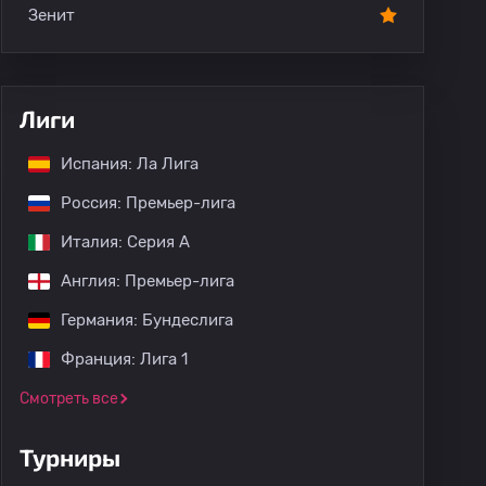
Зенит
Лиги
Испания: Ла Лига
Россия: Премьер-лига
Италия: Серия А
Англия: Премьер-лига
Германия: Бундеслига
Франция: Лига 1
Смотреть все
Турниры