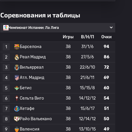
Соревнования и таблицы
Чемпионат Испании: Ла Лига
Игры
В/Н/П
Очки
Барселона
38
31/1/6
94
1
Реал Мадрид
38
27/5/6
86
2
Вильярреал
38
22/6/10
72
3
Атл. Мадрид
38
21/6/11
69
4
Бетис
38
15/15/8
60
5
Сельта Виго
38
14/12/12
54
6
Хетафе
38
15/6/17
51
7
Райо Вальекано
38
12/14/12
50
8
Валенсия
38
13/10/15
49
9