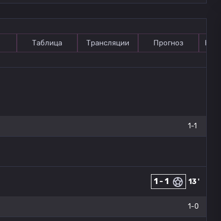
Таблица
Трансляции
Прогноз
Ком
1-1
1 - 1
13 '
1-0