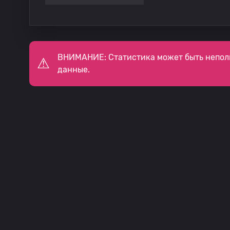
ВНИМАНИЕ: Статистика может быть непол
данные.