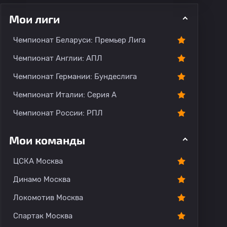
Мои лиги
Чемпионат Беларуси: Премьер Лига
ментарии
Чемпионат Англии: АПЛ
Чемпионат Германии: Бундеслига
Чемпионат Италии: Серия А
Чемпионат России: РПЛ
Мои команды
ЦСКА Москва
Динамо Москва
Локомотив Москва
Спартак Москва