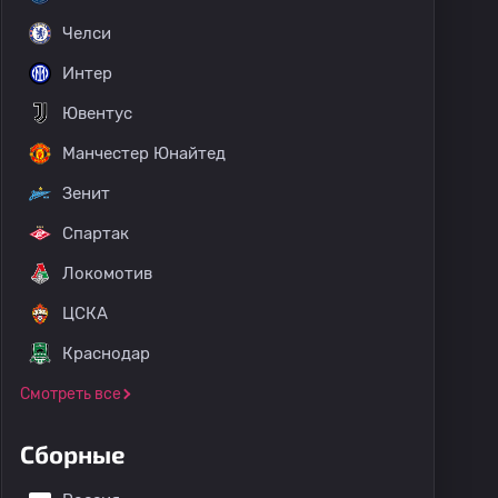
Челси
Интер
Ювентус
Манчестер Юнайтед
Зенит
Спартак
Локомотив
ЦСКА
Краснодар
Смотреть все
Сборные