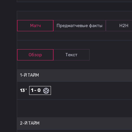
Матч
Предматчевые факты
Н2Н
Обзор
Текст
1-Й ТАЙМ
1 - 0
13 '
2-Й ТАЙМ