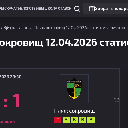
Забрать подар
РЫ
СКАЧАТЬ
БЛОГ
ОТЗЫВЫ
ШКОЛА СТАВОК
га
Вид на гавань - Пляж сокровищ 12.04.2026 статистика личных в
сокровищ 12.04.2026 стати
2026 23:30
:
1
Лига Европы
Омония
13.08
20:00
Линкольн Ред Импс
Пляж сокровищ
П
В
В
В
В
вершен