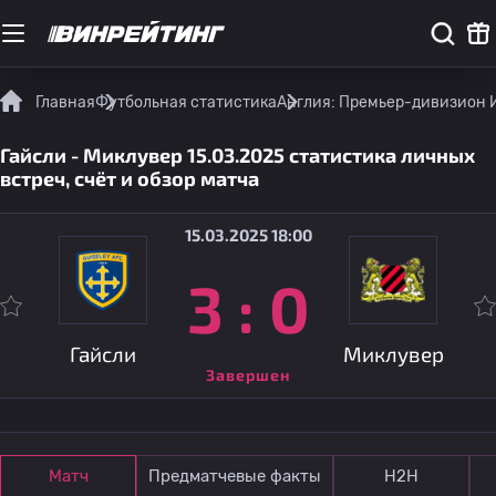
Главная
Футбольная статистика
Англия: Премьер-дивизион 
Гайсли - Миклувер 15.03.2025 статистика личных
встреч, счёт и обзор матча
15.03.2025 18:00
3
:
0
Гайсли
Миклувер
Завершен
Матч
Предматчевые факты
Н2Н