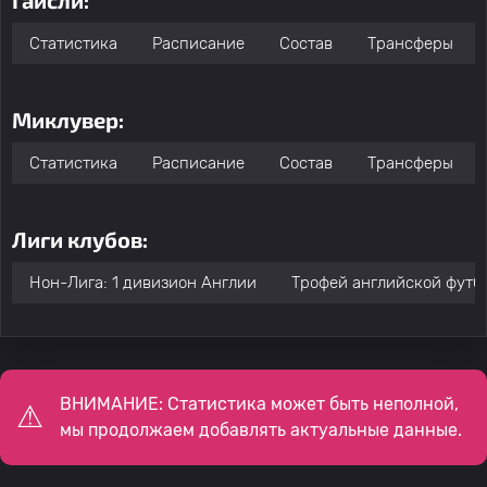
Гайсли:
Статистика
Расписание
Состав
Трансферы
Миклувер:
Статистика
Расписание
Состав
Трансферы
Лиги клубов:
Нон-Лига: 1 дивизион Англии
Трофей английской футб
ВНИМАНИЕ: Статистика может быть неполной,
мы продолжаем добавлять актуальные данные.