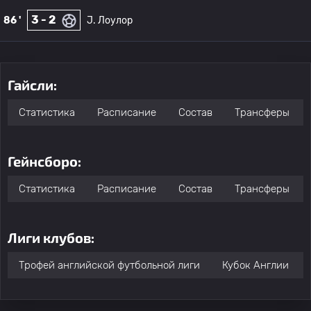
3 - 2
86 '
J. Лоулор
Гайсли:
Статистика
Расписание
Состав
Трансферы
Гейнсборо:
Статистика
Расписание
Состав
Трансферы
Лиги клубов:
Трофей английской футбольной лиги
Кубок Англии