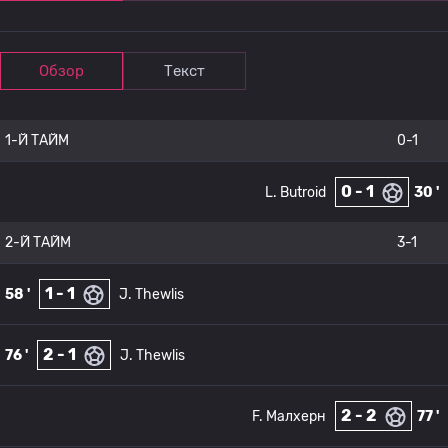
Обзор
Текст
1-Й ТАЙМ
0-1
0 - 1
L. Butroid
30 '
2-Й ТАЙМ
3-1
1 - 1
58 '
J. Thewlis
2 - 1
76 '
J. Thewlis
2 - 2
F. Малхерн
77 '