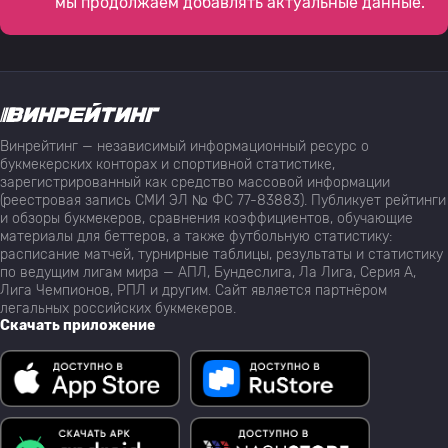
мы продолжаем добавлять актуальные данные.
Винрейтинг — независимый информационный ресурс о
букмекерских конторах и спортивной статистике,
зарегистрированный как средство массовой информации
(реестровая запись СМИ ЭЛ № ФС 77-83883). Публикует рейтинги
и обзоры букмекеров, сравнения коэффициентов, обучающие
материалы для беттеров, а также футбольную статистику:
расписание матчей, турнирные таблицы, результаты и статистику
по ведущим лигам мира — АПЛ, Бундеслига, Ла Лига, Серия А,
Лига Чемпионов, РПЛ и другим. Сайт является партнёром
легальных российских букмекеров.
Скачать приложение