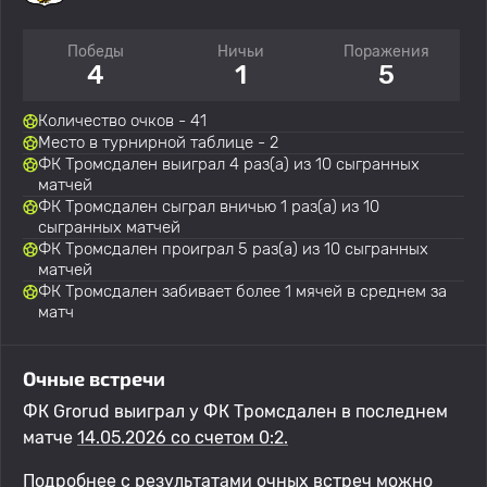
Победы
Ничьи
Поражения
4
1
5
Количество очков - 41
Место в турнирной таблице - 2
ФК Тромсдален выиграл 4 раз(а) из 10 сыгранных
матчей
ФК Тромсдален сыграл вничью 1 раз(а) из 10
сыгранных матчей
ФК Тромсдален проиграл 5 раз(а) из 10 сыгранных
матчей
ФК Тромсдален забивает более 1 мячей в среднем за
матч
Очные встречи
ФК Grorud выиграл у ФК Тромсдален в последнем
матче
14.05.2026 со счетом 0:2.
Подробнее с результатами очных встреч можно