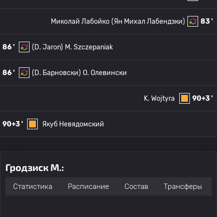
Миколай Лабойко
(Ян Михал Лабендзки)
83 '
86 '
(D. Jaron)
M. Szczepaniak
86 '
(D. Барновски)
O. Олевински
K. Wojtyra
90+3 '
90+3 '
Якуб Невядомский
Гродзиск М.:
Статистика
Расписание
Состав
Трансферы