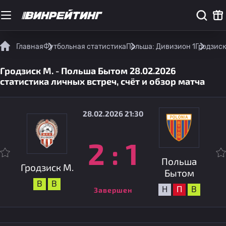
Главная
Футбольная статистика
Польша: Дивизион 1
Гродзиск
Гродзиск М. - Польша Бытом 28.02.2026
статистика личных встреч, счёт и обзор матча
28.02.2026 21:30
2
:
1
Польша
Гродзиск М.
Бытом
В
В
Н
П
В
Завершен