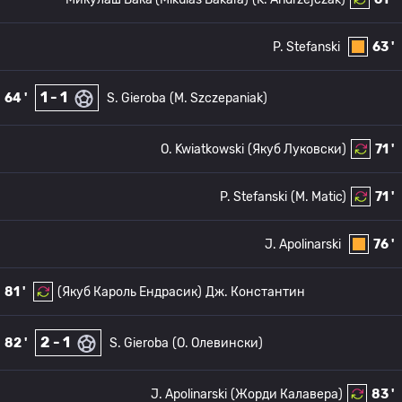
P. Stefanski
63 '
1 - 1
64 '
S. Gieroba
(M. Szczepaniak)
O. Kwiatkowski
(Якуб Луковски)
71 '
P. Stefanski
(M. Matic)
71 '
J. Apolinarski
76 '
81 '
(Якуб Кароль Ендрасик)
Дж. Константин
2 - 1
82 '
S. Gieroba
(O. Олевински)
J. Apolinarski
(Жорди Калавера)
83 '