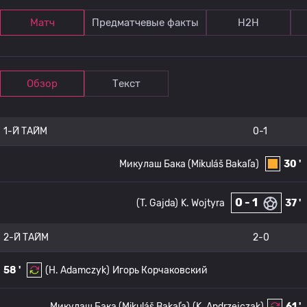
Матч
Предматчевые факты
Н2Н
Обзор
Текст
1-Й ТАЙМ
0-1
Микулаш Бака (Mikuláš Bakaľa)
30 '
0 - 1
(T. Gajda)
K. Wojtyra
37 '
2-Й ТАЙМ
2-0
58 '
(H. Adamczyk)
Игорь Корчаковский
Микулаш Бака (Mikuláš Bakaľa)
(K. Andrzejczak)
61 '