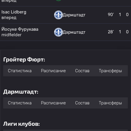
вперед
Isac Lidberg
90’
1
0
Дармштадт
вперед
Йосуке Фурукава
28’
1
0
Дармштадт
midfielder
Гройтер Фюрт:
Статистика
Расписание
Состав
Трансферы
Дармштадт:
Статистика
Расписание
Состав
Трансферы
Лиги клубов: