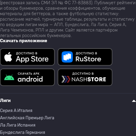
(реестровая запись СМИ ЭЛ № ФС 77-83883). Публикует рейтинги
и обзоры букмекеров, сравнения коэффициентов, обучающие
материалы для беттеров, а также футбольную статистику:
расписание матчей, турнирные таблицы, результаты и статистику
по ведущим лигам мира — АПЛ, Бундеслига, Ла Лига, Серия А,
Лига Чемпионов, РПЛ и другим. Сайт является партнёром
легальных российских букмекеров.
Скачать приложение
Лиги
Серия A Италия
Английская Премьер Лига
Ла Лига Испания
Бундеслига Германия