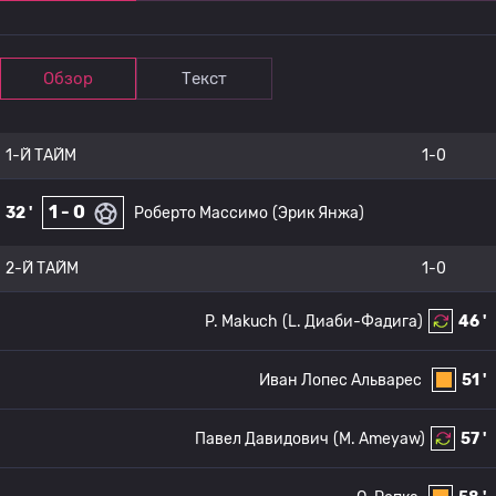
Обзор
Текст
1-Й ТАЙМ
1-0
1 - 0
32 '
Роберто Массимо
(Эрик Янжа)
2-Й ТАЙМ
1-0
P. Makuch
(L. Диаби-Фадига)
46 '
Иван Лопес Альварес
51 '
Павел Давидович
(M. Ameyaw)
57 '