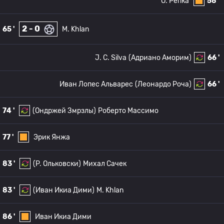
O. Репка
58 '
2 - 0
65 '
M. Khlan
J. C. Silva
(Адриано Аморим)
66 '
Иван Лопес Альварес
(Леонардо Роча)
66 '
74 '
(Ондржей Змрзлы)
Роберто Массимо
77 '
Эрик Янжа
83 '
(P. Ольковски)
Михал Сачек
83 '
(Иван Икиа Дими)
M. Khlan
86 '
Иван Икиа Дими