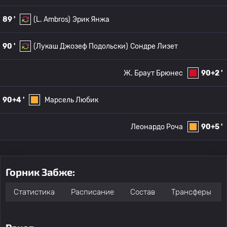
89 '
(L. Ambros)
Эрик Янжа
90 '
(Лукаш Джозеф Подольски)
Сондре Лизет
Ж. Браут Брюнес
90+2 '
90+4 '
Марсель Любик
Леонардо Роча
90+5 '
Горник Забже:
Статистика
Расписание
Состав
Трансферы