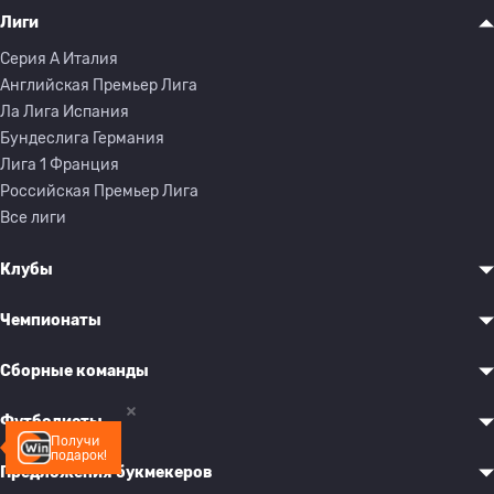
Лиги
Серия A Италия
Английская Премьер Лига
Ла Лига Испания
Бундеслига Германия
Лига 1 Франция
Российская Премьер Лига
Все лиги
Клубы
Чемпионаты
Сборные команды
Футболисты
Получи
подарок!
Предложения букмекеров