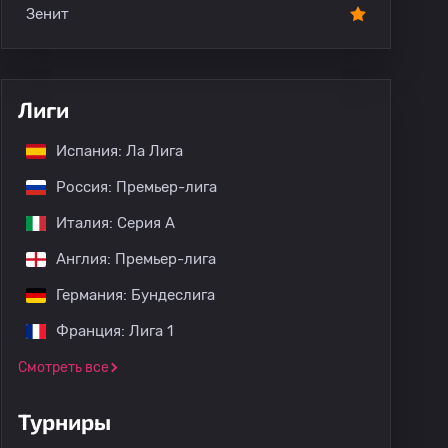
Зенит
Лиги
Испания: Ла Лига
Россия: Премьер-лига
Италия: Серия А
Англия: Премьер-лига
Германия: Бундеслига
Франция: Лига 1
Смотреть все
Турниры