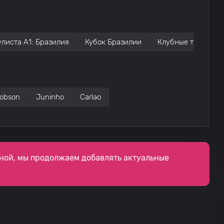
листа А1: Бразилия
Кубок Бразилии
Клубные товарище
obson
Juninho
Carlao
ной, мы продолжаем добавлять актуальные