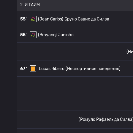
2-Й ТАЙМ
55 '
(Jean Carlos)
Бруно Савио да Силва
55 '
(Brayann)
Juninho
(Н
67 '
Lucas Ribeiro
(Неспортивное поведение)
(Ромуло Рафаэль да Силва