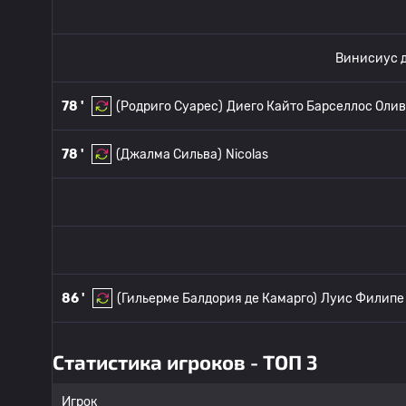
Винисиус д
78 '
(Родриго Суарес)
Диего Кайто Барселлос Олив
78 '
(Джалма Сильва)
Nicolas
86 '
(Гильерме Балдория де Камарго)
Луис Филипе 
Статистика игроков - ТОП 3
Игрок