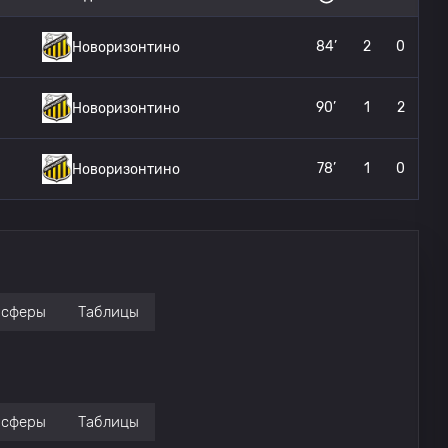
84’
2
0
Новоризонтино
90’
1
2
Новоризонтино
78’
1
0
Новоризонтино
нсферы
Таблицы
нсферы
Таблицы