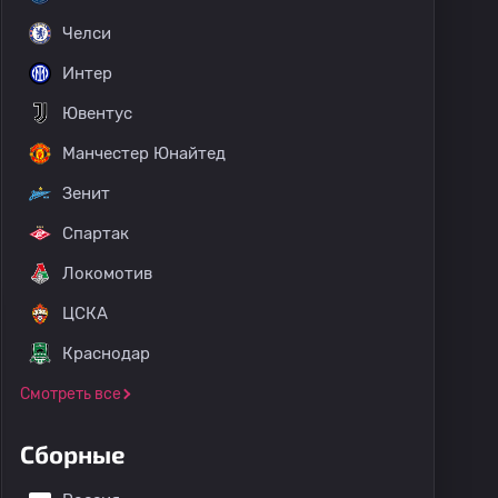
Челси
Интер
Ювентус
Манчестер Юнайтед
Зенит
Спартак
Локомотив
ЦСКА
Краснодар
Смотреть все
Сборные