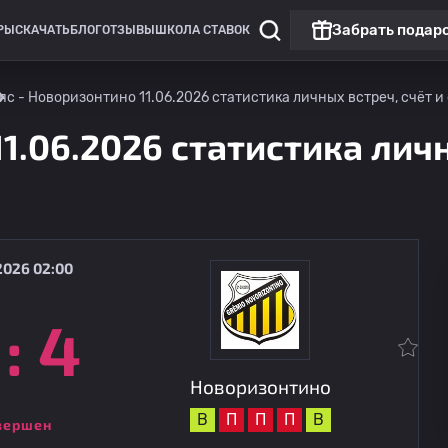
Забрать подар
РЫ
СКАЧАТЬ
БЛОГ
ОТЗЫВЫ
ШКОЛА СТАВОК
ояс - Новоризонтино 11.06.2026 статистика личных встреч, счёт и
11.06.2026 статистика личн
2026 02:00
:
4
Бразилия: Серия Б
Новоризонтино
09.08
22:00
Жувентуде
Новоризонтино
В
П
П
П
В
вершен