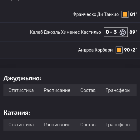
Франческо Ди Таккио
81 '
0 - 3
Калеб Джоэль Хименес Кастильо
89 '
Андреа Корбари
90+2 '
Джуджьяно:
Статистика
Расписание
Состав
Трансферы
Катания:
Статистика
Расписание
Состав
Трансферы