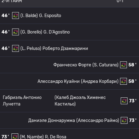
2-Й ТАЙМ
0-1
46 '
(I. Balde)
G. Esposito
46 '
(G. Borello)
G. D'Agostino
46 '
(L. Peluso)
Роберто Дзаммарини
Франческо Форте
(S. Caturano)
58 '
Алессандро Куайни
(Андреа Корбари)
58 '
Габриэль Антонио
(Калеб Джоэль Хименес
73 '
Лунетта
Кастильо)
Даниэле Доннарумма
(Алессандро Раймо)
73 '
73 '
(M. Njambe)
R. De Rosa