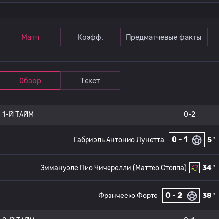
Матч
Коэфф.
Предматчевые факты
Обзор
Текст
1-Й ТАЙМ
0-2
0 - 1
Габриэль Антонио Лунетта
5 '
Эммануэле Пио Чичерелли
(Маттео Стоппа)
34 '
0 - 2
Франческо Форте
38 '