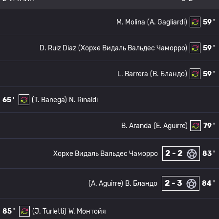
M. Molina
(A. Gagliardi)
59 '
D. Ruiz Diaz
(Хорхе Видаль Вальдес Чаморро)
59 '
L. Barrera
(B. Бландо)
59 '
65 '
(T. Banega)
N. Rinaldi
B. Aranda
(E. Aguirre)
79 '
2 - 2
Хорхе Видаль Вальдес Чаморро
83 '
2 - 3
(A. Aguirre)
B. Бландо
84 '
85 '
(J. Turletti)
W. Монтойя