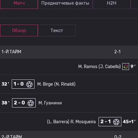
Матч
Предматчевые факты
Н2Н
Обзор
Текст
1-Й ТАЙМ
2-1
M. Ramos
(J. Cabello)
9 '
1 - 0
32 '
M. Birge
(N. Rinaldi)
2 - 0
38 '
M. Гуанини
2 - 1
(L. Barrera)
R. Mosqueira
45+1 '
2-Й ТАЙМ
0-2