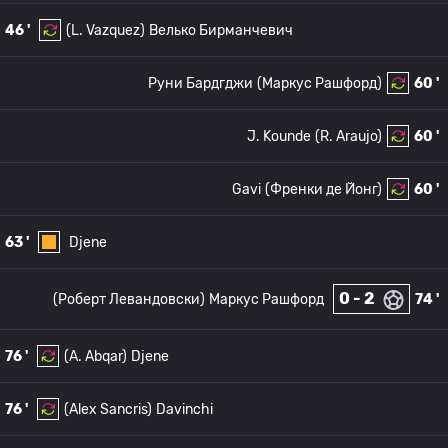
46 '
(L. Vazquez)
Велько Бирманчевич
Руни Бардгджи
(Маркус Рашфорд)
60 '
J. Kounde
(R. Araujo)
60 '
Gavi
(Френки де Йонг)
60 '
63 '
Djene
0 - 2
(Роберт Левандовски)
Маркус Рашфорд
74 '
76 '
(A. Abqar)
Djene
76 '
(Alex Sancris)
Davinchi