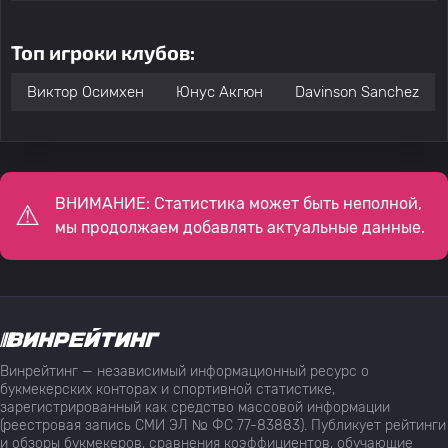
Топ игроки клубов:
Виктор Осимхен
Юнус Акгюн
Davinson Sanchez
ВНИМАНИЕ: Статистика может быть неполной,
мы продолжаем добавлять актуальные данные.
Винрейтинг — независимый информационный ресурс о
букмекерских конторах и спортивной статистике,
зарегистрированный как средство массовой информации
(реестровая запись СМИ ЭЛ № ФС 77-83883). Публикует рейтинги
и обзоры букмекеров, сравнения коэффициентов, обучающие