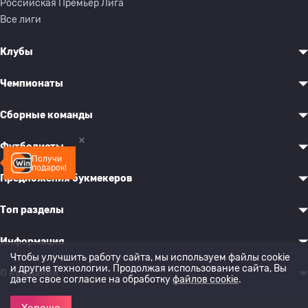
Российская Премьер Лига
Все лиги
Клубы
Чемпионаты
Сборные команды
Футболисты
Получи
подарок!
Предложения букмекеров
Топ разделы
Информация
Чтобы улучшить работу сайта, мы используем файлы cookie
и другие технологии. Продолжая использование сайта, Вы
О компании
даете свое согласие на обработку
файлов cookie
.
Хорошо