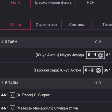
Матч
Предматчевые факты
Н2Н
Обзор
Статистика
Составы
Текс
1-Й ТАЙМ
0-2
0 - 1
(Юнус Акгюн)
Мауро Икарди
2 '
0 - 2
(Габриэл Сара)
Юнус Акгюн
35 '
2-Й ТАЙМ
1-0
46 '
(A. Traore)
G. Gurpuz
46 '
(Метехан Мимароглу)
Огулкан Улгун