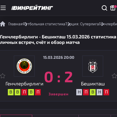
Главная
Футбольная статистика
Турция: Суперлига
Генчлерби
Генчлербирлиги - Бешикташ 15.03.2026 статистика
личных встреч, счёт и обзор матча
15.03.2026 20:00
0
:
2
Генчлербирлиги
Бешикташ
В
В
П
В
П
Н
П
В
Н
П
Завершен