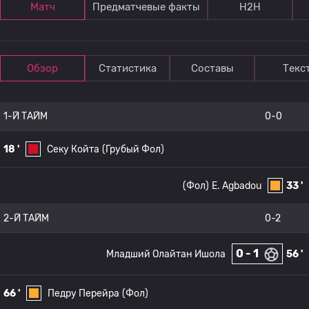
Матч
Предматчевые факты
Н2Н
Обзор
Статистика
Составы
Текс
1-Й ТАЙМ
0-0
18 '
Секу Койта
(Грубый Фол)
(Фол)
E. Agbadou
33 '
2-Й ТАЙМ
0-2
0 - 1
Младший Олайтан Ишола
56 '
66 '
Педру Перейра
(Фол)