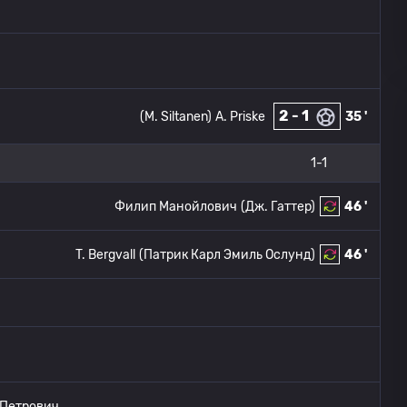
2 - 1
(M. Siltanen)
A. Priske
35 '
1-1
Филип Манойлович
(Дж. Гаттер)
46 '
T. Bergvall
(Патрик Карл Эмиль Ослунд)
46 '
 Петрович