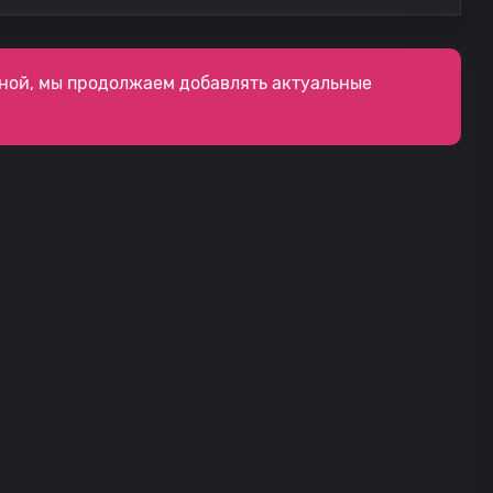
ной, мы продолжаем добавлять актуальные