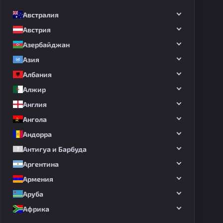
Австралия
Австрия
Азербайджан
Азия
Албания
Алжир
Англия
Ангола
Андорра
Антигуа и Барбуда
Аргентина
Армения
Аруба
Африка