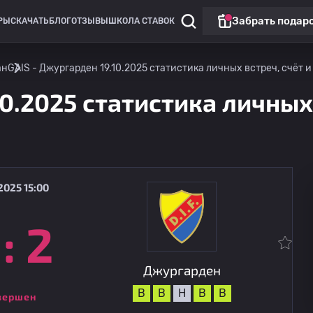
Забрать подар
РЫ
СКАЧАТЬ
БЛОГ
ОТЗЫВЫ
ШКОЛА СТАВОК
ан
GAIS - Джургарден 19.10.2025 статистика личных встреч, счёт и
10.2025 статистика личных 
.2025 15:00
:
2
Чемпионат Швеции: Аллсвенскан
Вастерас СК
10.08
20:00
Джургарден
Джургарден
В
В
Н
В
В
вершен