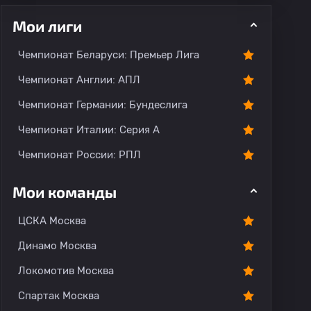
Мои лиги
Чемпионат Беларуси: Премьер Лига
Чемпионат Англии: АПЛ
Чемпионат Германии: Бундеслига
рогноз
Комментарии
Чемпионат Италии: Серия А
Чемпионат России: РПЛ
Мои команды
ЦСКА Москва
Динамо Москва
Локомотив Москва
Спартак Москва