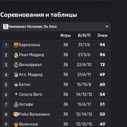
Соревнования и таблицы
Чемпионат Испании: Ла Лига
Игры
В/Н/П
Очки
Барселона
38
31/1/6
94
1
Реал Мадрид
38
27/5/6
86
2
Вильярреал
38
22/6/10
72
3
Атл. Мадрид
38
21/6/11
69
4
Бетис
38
15/15/8
60
5
Сельта Виго
38
14/12/12
54
6
Хетафе
38
15/6/17
51
7
Райо Вальекано
38
12/14/12
50
8
Валенсия
38
13/10/15
49
9