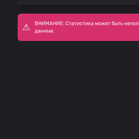
ВНИМАНИЕ: Статистика может быть непол
данные.