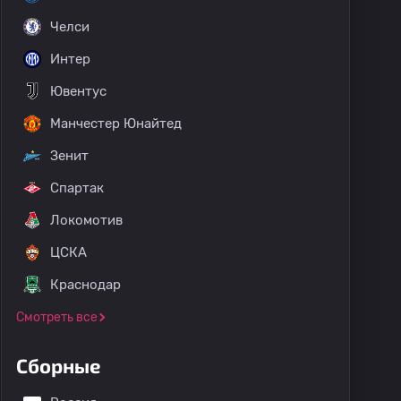
Челси
Интер
Ювентус
Манчестер Юнайтед
Зенит
Спартак
Локомотив
ЦСКА
Краснодар
Смотреть все
Сборные