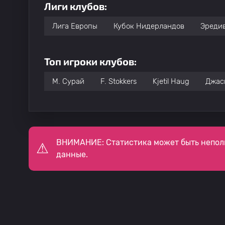
Лиги клубов:
Лига Европы
Кубок Нидерландов
Эреди
Топ игроки клубов:
M. Сурай
F. Stokkers
Kjetil Haug
Джас
ВНИМАНИЕ: Статистика может быть непол
данные.