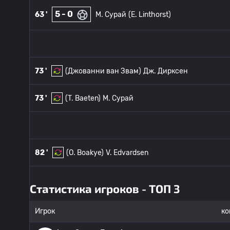
5 - 0
63 '
M. Сурай
(E. Linthorst)
73 '
(Джованни ван Звам)
Дж. Дирксен
73 '
(T. Baeten)
M. Сурай
82 '
(O. Boakye)
V. Edvardsen
Статистика игроков - ТОП 3
Игрок
ко