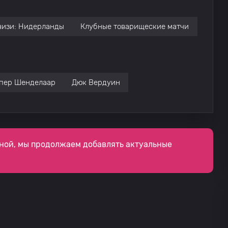
визи: Нидерланды
Клубные товарищеские матчи
Супер
пер Шенделаар
Дюк Вердуин
ной, мы продолжаем добавлять актуальные