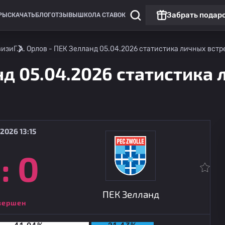
Забрать подар
РЫ
СКАЧАТЬ
БЛОГ
ОТЗЫВЫ
ШКОЛА СТАВОК
визи
Г.А. Орлов - ПЕК Зелланд 05.04.2026 статистика личных встре
нд 05.04.2026 статистика 
2026 13:15
:
0
Эредивизи: Нидерланды
ПЕК Зелланд
09.08
15:30
Аякс
ПЕК Зелланд
вершен