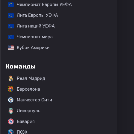
Чемпионат Европы УЕФА
Лига Европы УЕФА
Лига наций УЕФА
Чемпионат мира
Кубок Америки
Команды
Реал Мадрид
Барселона
Манчестер Сити
Ливерпуль
Бавария
ПСЖ