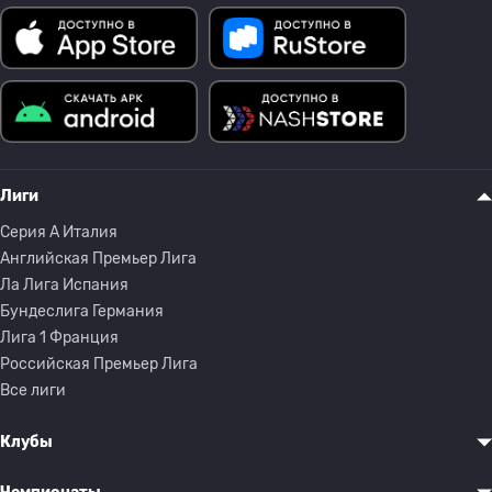
Лиги
Серия A Италия
Английская Премьер Лига
Ла Лига Испания
Бундеслига Германия
Лига 1 Франция
Российская Премьер Лига
Все лиги
Клубы