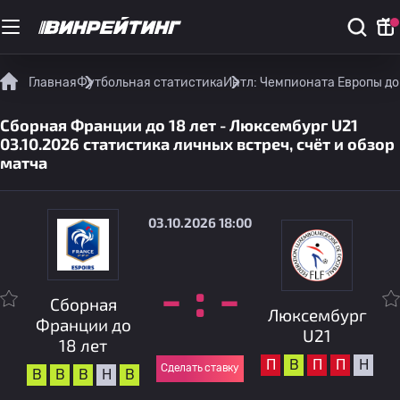
Главная
Футбольная статистика
Интл: Чемпионата Европы до 
Сборная Франции до 18 лет - Люксембург U21
03.10.2026 статистика личных встреч, счёт и обзор
матча
03.10.2026 18:00
-
:
-
Сборная
Люксембург
Франции до
U21
18 лет
П
В
П
П
Н
Сделать ставку
В
В
В
Н
В