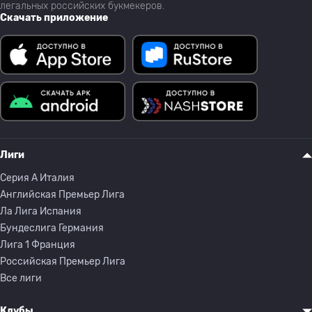
легальных российских букмекеров.
Скачать приложение
Лиги
Серия A Италия
Английская Премьер Лига
Ла Лига Испания
Бундеслига Германия
Лига 1 Франция
Российская Премьер Лига
Все лиги
Клубы