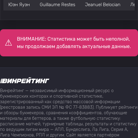
Юэн Яуэн
Guillaume Restes
Jeanuel Belocian
Ле
ВНИМАНИЕ: Статистика может быть неполной,
мы продолжаем добавлять актуальные данные.
Винрейтинг — независимый информационный ресурс о
букмекерских конторах и спортивной статистике,
зарегистрированный как средство массовой информации
(реестровая запись СМИ ЭЛ № ФС 77-83883). Публикует рейтинги
и обзоры букмекеров, сравнения коэффициентов, обучающие
материалы для беттеров, а также футбольную статистику:
расписание матчей, турнирные таблицы, результаты и статистику
по ведущим лигам мира — АПЛ, Бундеслига, Ла Лига, Серия А,
Лига Чемпионов, РПЛ и другим. Сайт является партнёром