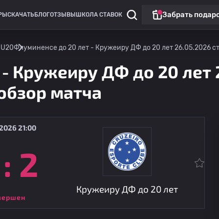
Забрать подар
РЫ
СКАЧАТЬ
БЛОГ
ОТЗЫВЫ
ШКОЛА СТАВОК
 U20
Флуминенсе до 20 лет - Кружеиру ДФ до 20 лет 26.05.2026 ст
- Кружеиру ДФ до 20 лет 
 обзор матча
2026 21:00
:
2
Минейро до 20 лет: Бразилия
Nacional de Muriae U20
15.08
21:00
Кружеиру ДФ до 20 лет
Кружеиру ДФ до 20 лет
вершен