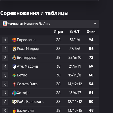
Соревнования и таблицы
Чемпионат Испании: Ла Лига
Игры
В/Н/П
Очки
Барселона
38
31/1/6
94
1
Реал Мадрид
38
27/5/6
86
2
Вильярреал
38
22/6/10
72
3
Атл. Мадрид
38
21/6/11
69
4
Бетис
38
15/15/8
60
5
Сельта Виго
38
14/12/12
54
6
Хетафе
38
15/6/17
51
7
Райо Вальекано
38
12/14/12
50
8
Валенсия
38
13/10/15
49
9