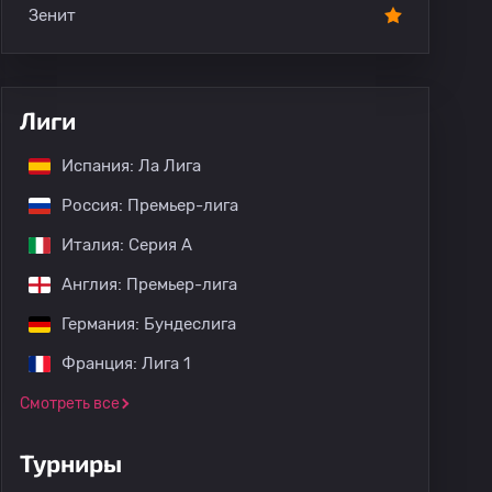
Зенит
Лиги
Испания: Ла Лига
Россия: Премьер-лига
Италия: Серия А
Англия: Премьер-лига
Германия: Бундеслига
ия
Минейро до 20 лет: Бразилия
Кариока до 20 лет: Бр
Франция: Лига 1
Смотреть все
Турниры