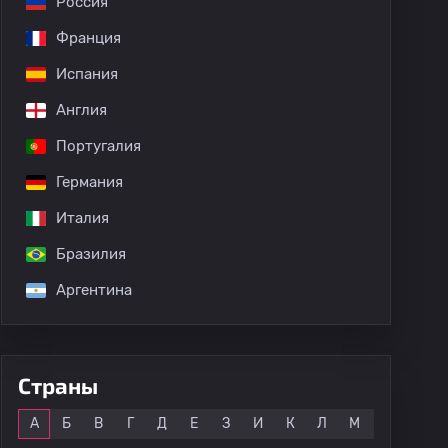
Россия
Франция
Испания
Англия
Португалия
Германия
Италия
Бразилия
Аргентина
Страны
Все
А
Б
В
Г
Д
Е
З
И
К
Л
М
Н
О