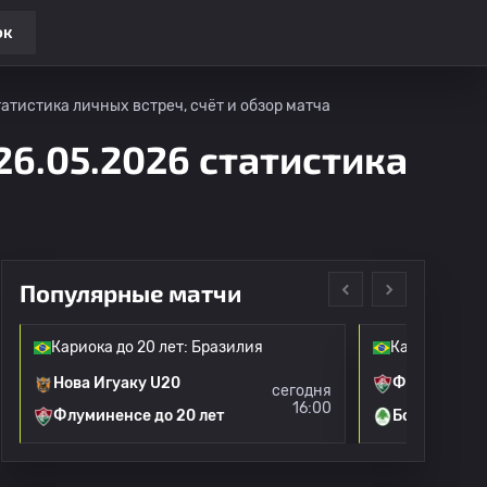
ок
атистика личных встреч, счёт и обзор матча
26.05.2026 статистика
Популярные матчи
Кариока до 20 лет: Бразилия
Кариока до 2
Нова Игуаку U20
Флуминенсе 
сегодня
16:00
Флуминенсе до 20 лет
Боавишта до