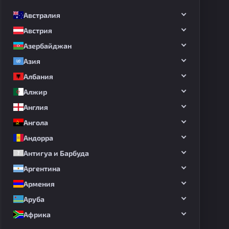
Австралия
Австрия
Азербайджан
Азия
Албания
Алжир
Англия
Ангола
Андорра
Антигуа и Барбуда
Аргентина
Армения
Аруба
Африка