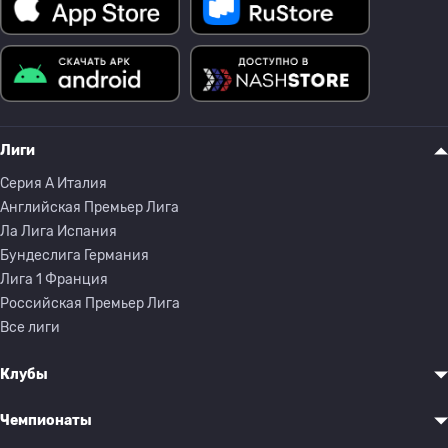
Лиги
Серия A Италия
Английская Премьер Лига
Ла Лига Испания
Бундеслига Германия
Лига 1 Франция
Российская Премьер Лига
Все лиги
Клубы
Чемпионаты