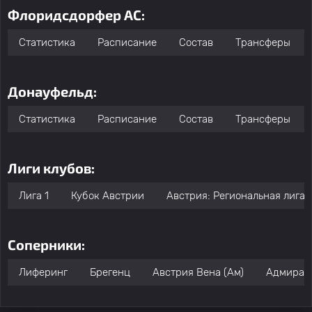
Флоридсдорфер АС:
Статистика
Расписание
Состав
Трансферы
Донауфельд:
Статистика
Расписание
Состав
Трансферы
Лиги клубов:
Лига 1
Кубок Австрии
Австрия: Региональная лига
Соперники:
Лиферинг
Брегенц
Австрия Вена (Ам)
Адмира