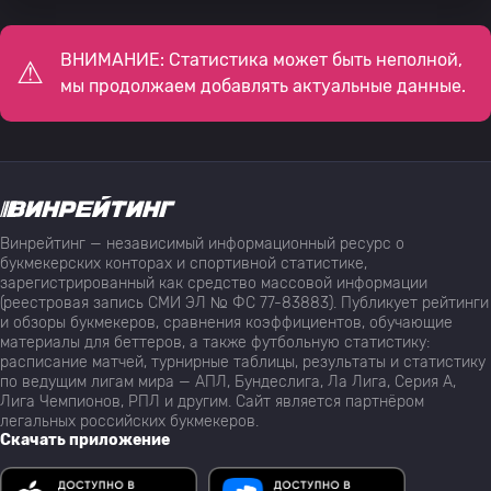
ВНИМАНИЕ: Статистика может быть неполной,
мы продолжаем добавлять актуальные данные.
Винрейтинг — независимый информационный ресурс о
букмекерских конторах и спортивной статистике,
зарегистрированный как средство массовой информации
(реестровая запись СМИ ЭЛ № ФС 77-83883). Публикует рейтинги
и обзоры букмекеров, сравнения коэффициентов, обучающие
материалы для беттеров, а также футбольную статистику:
расписание матчей, турнирные таблицы, результаты и статистику
по ведущим лигам мира — АПЛ, Бундеслига, Ла Лига, Серия А,
Лига Чемпионов, РПЛ и другим. Сайт является партнёром
легальных российских букмекеров.
Скачать приложение