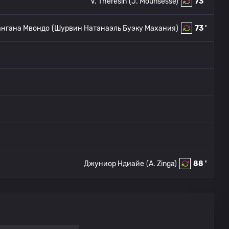
V. Theresin
(J. Mounsesse)
73 '
ангана Мвондо
(Шурвин Натанаэль Буэку Махания)
73 '
Джуниор Ндиайе
(A. Zinga)
88 '