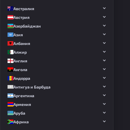
Австралия
Австрия
Азербайджан
Азия
Албания
Алжир
Англия
Ангола
Андорра
Антигуа и Барбуда
Аргентина
Армения
Аруба
Африка