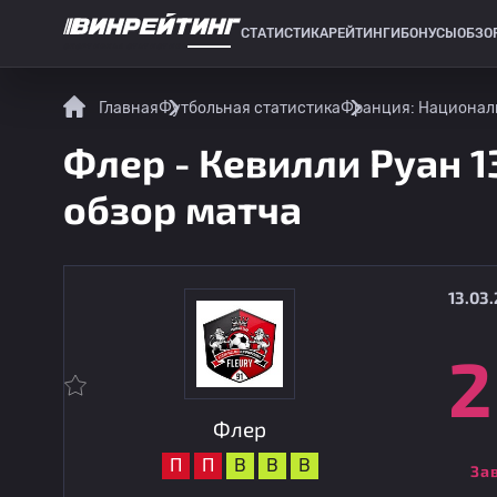
СТАТИСТИКА
РЕЙТИНГИ
БОНУСЫ
ОБЗО
СПОРТИВНАЯ СТАТИСТИКА
Главная
Футбольная статистика
Франция: Национал
Флер - Кевилли Руан 1
обзор матча
13.03.
2
Флер
П
П
В
В
В
За