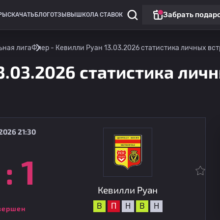
Забрать подар
РЫ
СКАЧАТЬ
БЛОГ
ОТЗЫВЫ
ШКОЛА СТАВОК
ьная лига
Флер - Кевилли Руан 13.03.2026 статистика личных встр
3.03.2026 статистика личн
2026 21:30
:
1
Национальная лига
Кевилли Руан
14.08
20:00
Конкарно
Кевилли Руан
В
П
Н
В
Н
вершен