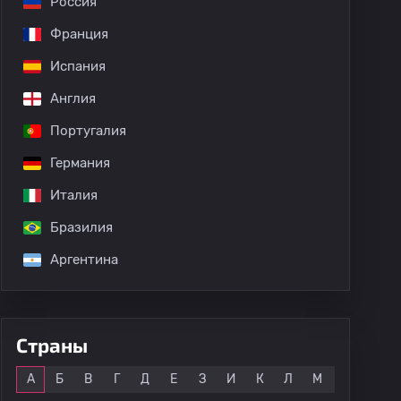
Россия
Франция
Испания
Англия
Португалия
Германия
Италия
Бразилия
Аргентина
Страны
Все
А
Б
В
Г
Д
Е
З
И
К
Л
М
Н
О