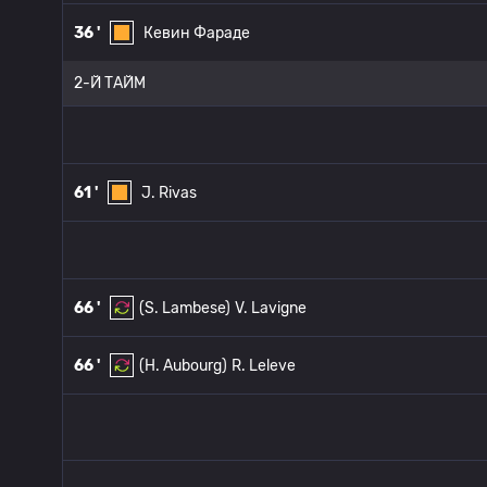
36 '
Кевин Фараде
2-Й ТАЙМ
61 '
J. Rivas
66 '
(S. Lambese)
V. Lavigne
66 '
(H. Aubourg)
R. Leleve