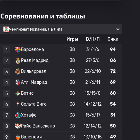
Соревнования и таблицы
Чемпионат Испании: Ла Лига
Игры
В/Н/П
Очки
Барселона
38
31/1/6
94
1
Реал Мадрид
38
27/5/6
86
2
Вильярреал
38
22/6/10
72
3
Атл. Мадрид
38
21/6/11
69
4
Бетис
38
15/15/8
60
5
Сельта Виго
38
14/12/12
54
6
Хетафе
38
15/6/17
51
7
Райо Вальекано
38
12/14/12
50
8
Валенсия
38
13/10/15
49
9