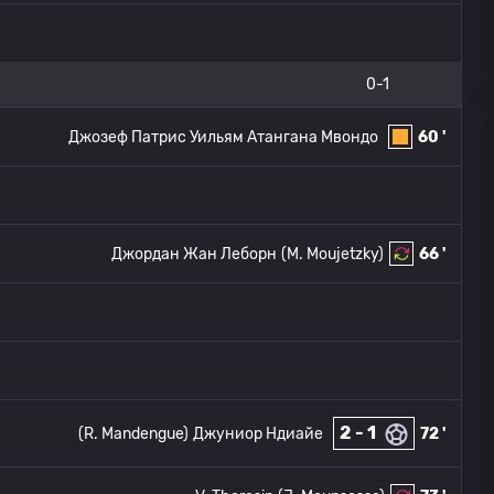
0-1
Джозеф Патрис Уильям Атангана Мвондо
60 '
Джордан Жан Леборн
(M. Moujetzky)
66 '
2 - 1
(R. Mandengue)
Джуниор Ндиайе
72 '