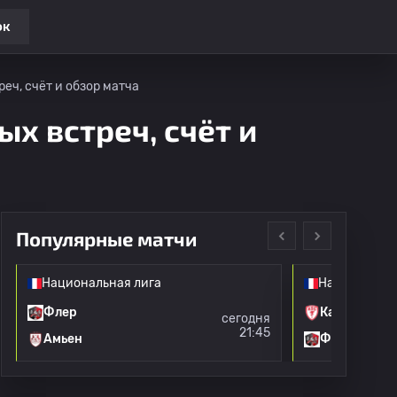
ок
еч, счёт и обзор матча
ых встреч, счёт и
Популярные матчи
Национальная лига
Национальна
Флер
Канн
сегодня
21:45
Амьен
Флер