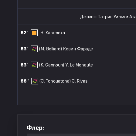
Джозеф Патрис Уильям Ат
82 '
H. Karamoko
83 '
(M. Belliard)
Кевин Фараде
83 '
(K. Gannoun)
Y. Le Mehaute
88 '
(J. Tchouatcha)
J. Rivas
Флер: