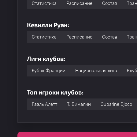
Статистика
Расписание
Состав
Тра
Кевилли Руан:
Статистика
Расписание
Состав
Тра
Лиги клубов:
Кубок Франции
Национальная лига
Клуб
Топ игроки клубов:
Гаэль Алетт
T. Вималин
Ouparine Djoco