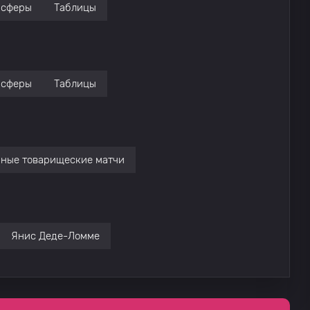
нсферы
Таблицы
нсферы
Таблицы
ные товарищеские матчи
Янис Деде-Ломме